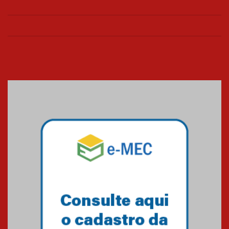
Confira como foi o culto mensal
de março
26.03.2026
Cerimônia do Jaleco marca
entrada de novos alunos de
Medicina em Alphaville
09.03.2026
Mackenzie mobiliza campanha
solidária para apoiar famílias em
Minas Gerais
05.03.2026
Primeiro culto do ano ressalta o
agradecimento
27.02.2026