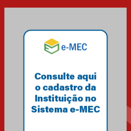
Cerimônia do Jaleco marca
entrada de novos alunos de
Medicina em Alphaville
09.03.2026
Mackenzie mobiliza campanha
solidária para apoiar famílias em
Minas Gerais
05.03.2026
Primeiro culto do ano ressalta o
agradecimento
27.02.2026
Mackenzie recepciona calouros
do primeiro semestre de 2026
06.02.2026