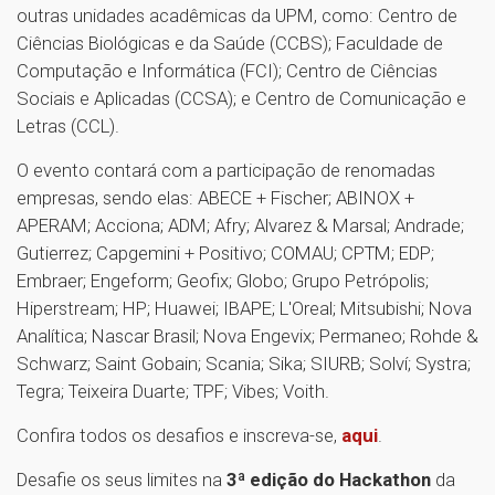
outras unidades acadêmicas da UPM, como: Centro de
Ciências Biológicas e da Saúde (CCBS); Faculdade de
Computação e Informática (FCI); Centro de Ciências
Sociais e Aplicadas (CCSA); e Centro de Comunicação e
Letras (CCL).
O evento contará com a participação de renomadas
empresas, sendo elas: ABECE + Fischer; ABINOX +
APERAM; Acciona; ADM; Afry; Alvarez & Marsal; Andrade;
Gutierrez; Capgemini + Positivo; COMAU; CPTM; EDP;
Embraer; Engeform; Geofix; Globo; Grupo Petrópolis;
Hiperstream; HP; Huawei; IBAPE; L'Oreal; Mitsubishi; Nova
Analítica; Nascar Brasil; Nova Engevix; Permaneo; Rohde &
Schwarz; Saint Gobain; Scania; Sika; SIURB; Solví; Systra;
Tegra; Teixeira Duarte; TPF; Vibes; Voith.
Confira todos os desafios e inscreva-se,
aqui
.
Desafie os seus limites na
3ª edição do Hackathon
da