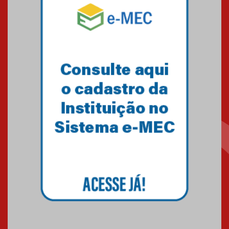
Mackenzie mobiliza campanha
solidária para apoiar famílias em
Minas Gerais
05.03.2026
Primeiro culto do ano ressalta o
agradecimento
27.02.2026
Mackenzie recepciona calouros
do primeiro semestre de 2026
06.02.2026