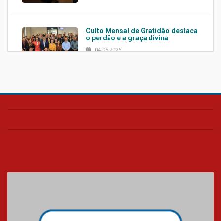
Culto Mensal de Gratidão destaca
o perdão e a graça divina
04.05.2026
Confira como foi o culto mensal
de março
26.03.2026
Cerimônia do Jaleco marca
entrada de novos alunos de
Medicina em Alphaville
09.03.2026