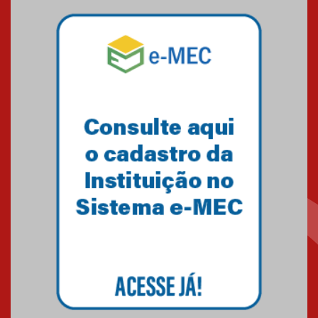
Mackenzie mobiliza campanha
solidária para apoiar famílias em
Minas Gerais
05.03.2026
Primeiro culto do ano ressalta o
agradecimento
27.02.2026
Mackenzie recepciona calouros
do primeiro semestre de 2026
06.02.2026