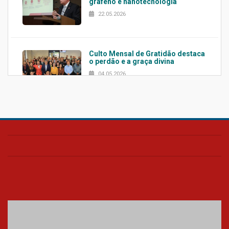
grafeno e nanotecnologia
22.05.2026
Culto Mensal de Gratidão destaca
o perdão e a graça divina
04.05.2026
Confira como foi o culto mensal
de março
26.03.2026
Cerimônia do Jaleco marca
entrada de novos alunos de
Medicina em Alphaville
09.03.2026