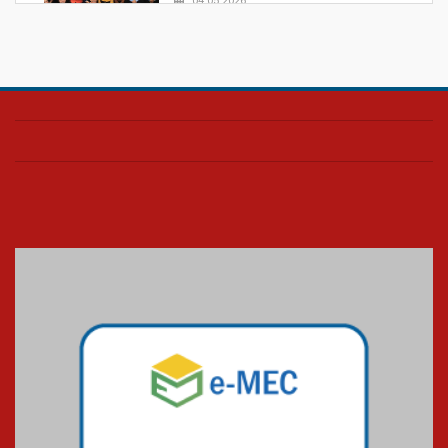
04.05.2026
Confira como foi o culto mensal
de março
26.03.2026
Cerimônia do Jaleco marca
entrada de novos alunos de
Medicina em Alphaville
09.03.2026
Mackenzie mobiliza campanha
solidária para apoiar famílias em
Minas Gerais
05.03.2026