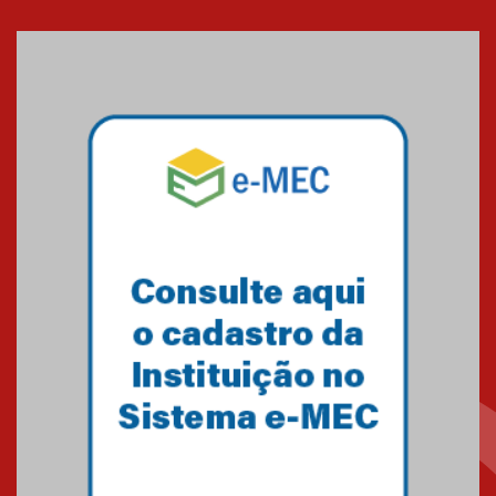
Cerimônia do Jaleco marca
entrada de novos alunos de
Medicina em Alphaville
09.03.2026
Mackenzie mobiliza campanha
solidária para apoiar famílias em
Minas Gerais
05.03.2026
Primeiro culto do ano ressalta o
agradecimento
27.02.2026
Mackenzie recepciona calouros
do primeiro semestre de 2026
06.02.2026