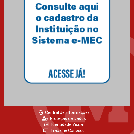
Primeiro culto do ano ressalta o
agradecimento
27.02.2026
Mackenzie recepciona calouros
do primeiro semestre de 2026
06.02.2026
Central de Informações
Proteção de Dados
Identidade Visual
Trabalhe Conosco