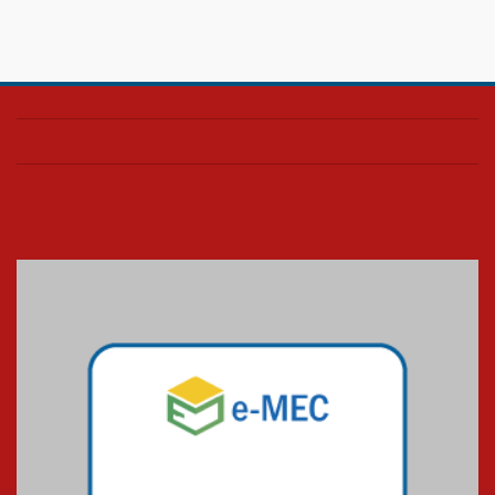
Confira como foi o culto mensal
de março
26.03.2026
Cerimônia do Jaleco marca
entrada de novos alunos de
Medicina em Alphaville
09.03.2026
Mackenzie mobiliza campanha
solidária para apoiar famílias em
Minas Gerais
05.03.2026