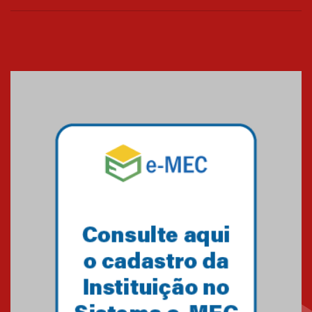
Cerimônia do Jaleco marca
entrada de novos alunos de
Medicina em Alphaville
09.03.2026
Mackenzie mobiliza campanha
solidária para apoiar famílias em
Minas Gerais
05.03.2026
Primeiro culto do ano ressalta o
agradecimento
27.02.2026