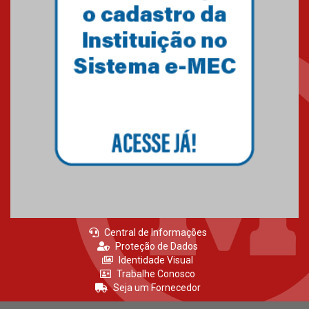
agradecimento
27.02.2026
Mackenzie recepciona calouros
do primeiro semestre de 2026
06.02.2026
Central de Informações
Proteção de Dados
Identidade Visual
Trabalhe Conosco
Seja um Fornecedor