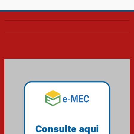
Confira como foi o culto mensal
de março
26.03.2026
Cerimônia do Jaleco marca
entrada de novos alunos de
Medicina em Alphaville
09.03.2026
Mackenzie mobiliza campanha
solidária para apoiar famílias em
Minas Gerais
05.03.2026
Primeiro culto do ano ressalta o