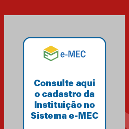
Cerimônia do Jaleco marca
entrada de novos alunos de
Medicina em Alphaville
09.03.2026
Mackenzie mobiliza campanha
solidária para apoiar famílias em
Minas Gerais
05.03.2026
Primeiro culto do ano ressalta o
agradecimento
27.02.2026
Mackenzie recepciona calouros
do primeiro semestre de 2026