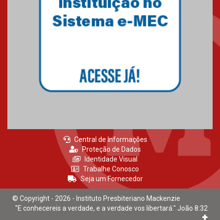
Mackenzie recepciona calouros
do primeiro semestre de 2026
06.02.2026
Central de Informações
Proteção de Dados
Identidade Visual
Trabalhe Conosco
Seja um Fornecedor
© Copyright - 2026 - Instituto Presbiteriano Mackenzie
"E conhecereis a verdade, e a verdade vos libertará." João 8:32