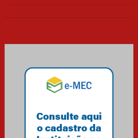
de março
26.03.2026
Cerimônia do Jaleco marca
entrada de novos alunos de
Medicina em Alphaville
09.03.2026
Mackenzie mobiliza campanha
solidária para apoiar famílias em
Minas Gerais
05.03.2026
Primeiro culto do ano ressalta o
agradecimento
27.02.2026