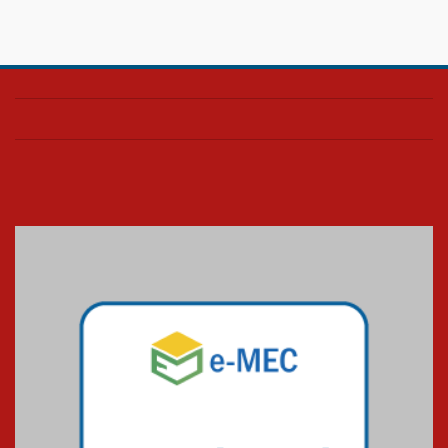
Confira como foi o culto mensal
de março
26.03.2026
Cerimônia do Jaleco marca
entrada de novos alunos de
Medicina em Alphaville
09.03.2026
Mackenzie mobiliza campanha
solidária para apoiar famílias em
Minas Gerais
05.03.2026