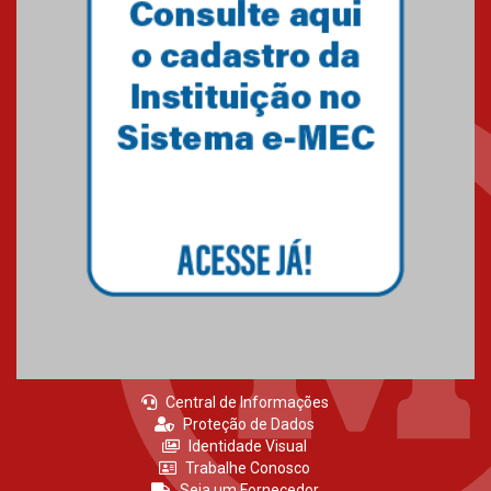
Primeiro culto do ano ressalta o
agradecimento
27.02.2026
Mackenzie recepciona calouros
do primeiro semestre de 2026
06.02.2026
Central de Informações
Proteção de Dados
Identidade Visual
Trabalhe Conosco
Seja um Fornecedor