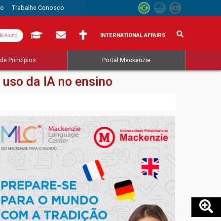
to
Trabalhe Conosco
INTERNATIONAL AFFAIRS
do Aluno
de Princípios
Portal Mackenzie
 uso da IA no ensino