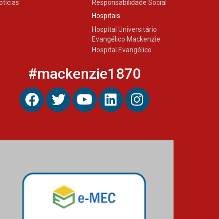
otícias
Responsabilidade Social
Hospitais:
Hospital Universitário
Evangélico Mackenzie
Hospital Evangélico
#mackenzie1870