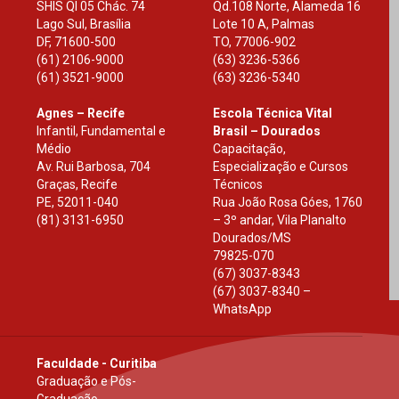
SHIS Ql 05 Chác. 74
Qd.108 Norte, Alameda 16
Lago Sul, Brasília
Lote 10 A, Palmas
DF
,
71600-500
TO
,
77006-902
(61) 2106-9000
(63) 3236-5366
(61) 3521-9000
(63) 3236-5340
Agnes – Recife
Escola Técnica Vital
Infantil, Fundamental e
Brasil – Dourados
Médio
Capacitação,
Av. Rui Barbosa, 704
Especialização e Cursos
Graças, Recife
Técnicos
PE
,
52011-040
Rua João Rosa Góes, 1760
(81) 3131-6950
– 3º andar, Vila Planalto
Dourados
/
MS
79825-070
(67) 3037-8343
(67) 3037-8340 –
WhatsApp
Faculdade - Curitiba
Graduação e Pós-