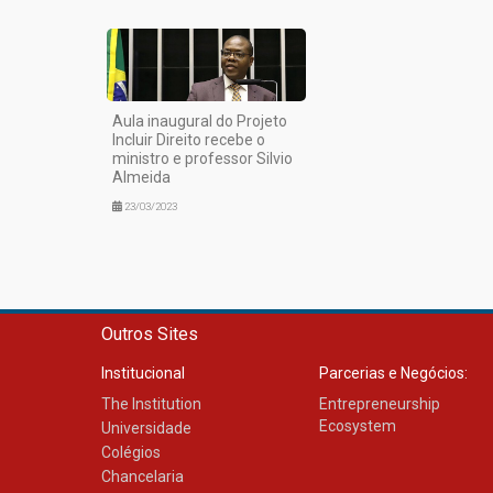
Aula inaugural do Projeto
Incluir Direito recebe o
ministro e professor Silvio
Almeida
23/03/2023
Outros Sites
Institucional
Parcerias e Negócios:
The Institution
Entrepreneurship
Ecosystem
Universidade
Colégios
Chancelaria