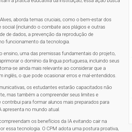
entam a prática educativa da instituição, essa ação busca
 Alves, aborda temas cruciais, como o bem-estar dos
e social (incluindo o combate aos plágios e outras
dade de dados, a prevenção da reprodução de
 no funcionamento da tecnologia.
is no ensino, uma das premissas fundamentais do projeto,
 aprimorar o domínio da língua portuguesa, incluindo seus
 torna-se ainda mais relevante ao considerar que a
m inglês, o que pode ocasionar erros e mal-entendidos.
comunicativas, os estudantes estarão capacitados não
ente, mas também a compreender seus limites e
e contribui para formar alunos mais preparados para
IA apresenta no mundo atual.
as compreendam os benefícios da IA evitando cair na
or essa tecnologia. O CPM adota uma postura proativa,