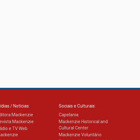
27.02.2026
Mackenzie recepciona
calouros do primeiro
semestre de 2026
06.02.2026
ídias / Notícias:
Sociais e Culturais:
ditora Mackenzie
Capelania
evista Mackenzie
Mackenzie Historical and
Cultural Center
ádio e TV Web
ackenzie
Mackenzie Voluntário