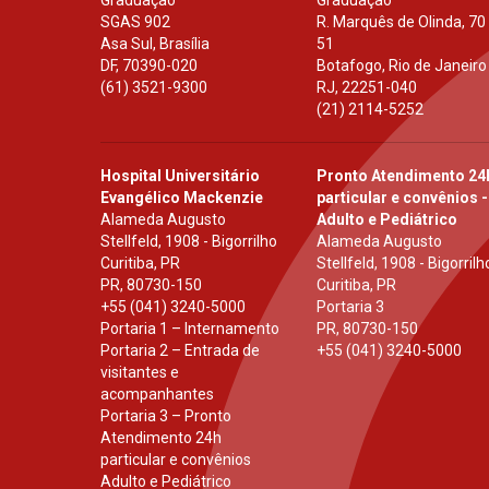
Graduação
Graduação
SGAS 902
R. Marquês de Olinda, 70
Asa Sul, Brasília
51
DF
,
70390-020
Botafogo, Rio de Janeiro
(61) 3521-9300
RJ
,
22251-040
(21) 2114-5252
Hospital Universitário
Pronto Atendimento 24
Evangélico Mackenzie
particular e convênios -
Alameda Augusto
Adulto e Pediátrico
Stellfeld, 1908 - Bigorrilho
Alameda Augusto
Curitiba, PR
Stellfeld, 1908 - Bigorrilh
PR
,
80730-150
Curitiba, PR
+55 (041) 3240-5000
Portaria 3
Portaria 1 – Internamento
PR
,
80730-150
Portaria 2 – Entrada de
+55 (041) 3240-5000
visitantes e
acompanhantes
Portaria 3 – Pronto
Atendimento 24h
particular e convênios
Adulto e Pediátrico