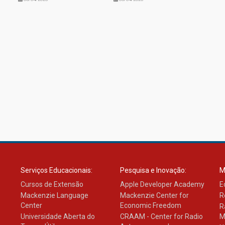
Serviços Educacionais:
Pesquisa e Inovação:
M
Cursos de Extensão
Apple Developer Academy
E
Mackenzie Language
Mackenzie Center for
R
Center
Economic Freedom
R
Universidade Aberta do
CRAAM - Center for Radio
M