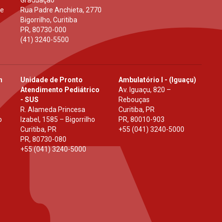
Graduação
 e
Rua Padre Anchieta, 2770
Bigorrilho, Curitiba
PR
,
80730-000
(41) 3240-5500
h
Unidade de Pronto
Ambulatório I - (Iguaçu)
Atendimento Pediátrico
Av. Iguaçu, 820 –
- SUS
Rebouças
R. Alameda Princesa
Curitiba, PR
o
Izabel, 1585 – Bigorrilho
PR
,
80010-903
Curitiba, PR
+55 (041) 3240-5000
PR
,
80730-080
+55 (041) 3240-5000