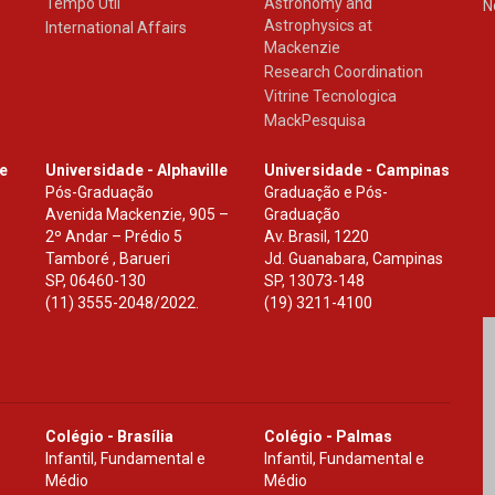
Tempo Útil
Astronomy and
N
Astrophysics at
International Affairs
Mackenzie
Research Coordination
Vitrine Tecnologica
MackPesquisa
le
Universidade - Alphaville
Universidade - Campinas
Pós-Graduação
Graduação e Pós-
Avenida Mackenzie, 905 –
Graduação
2º Andar – Prédio 5
Av. Brasil, 1220
Tamboré , Barueri
Jd. Guanabara, Campinas
SP
,
06460-130
SP
,
13073-148
(11) 3555-2048/2022.
(19) 3211-4100
Colégio - Brasília
Colégio - Palmas
Infantil, Fundamental e
Infantil, Fundamental e
Médio
Médio