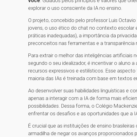
você
. Guiados pelos princípios e valores que ori
explorar o uso consciente da IA no ensino.
O projeto, concebido pelo professor Luis Octavio
jovens, o uso ético do chat no contexto escolar 
práticas inadequadas), a importância da privaci
preconceitos nas ferramentas e a transparência
Para extrair o melhor das inteligências artificia
segundo o seu idealizador, é incentivar o aluno a
recursos expressivos e estilísticos. Esse aspecto
maioria das IAs é treinada com base em textos e
Ao desenvolver suas habilidades linguísticas e 
apenas a interagir com a IA de forma mais efici
possibilidades. Dessa forma, o Colégio Mackenzi
enfrentar os desafios e as oportunidades que a 
É crucial que as instituições de ensino brasileir
armadilha de negar os avanços proporcionados p