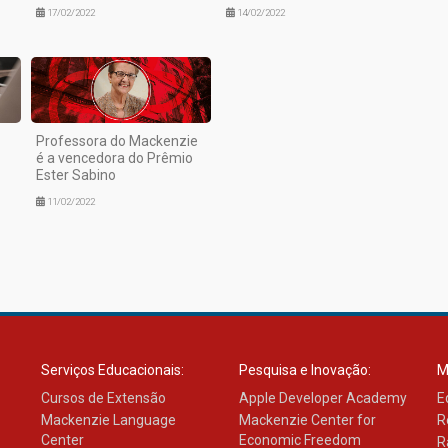
17/02/2022
14/02/2022
Professora do Mackenzie
é a vencedora do Prêmio
Ester Sabino
11/02/2022
Serviços Educacionais:
Pesquisa e Inovação:
M
Cursos de Extensão
Apple Developer Academy
E
Mackenzie Language
Mackenzie Center for
R
Center
Economic Freedom
R