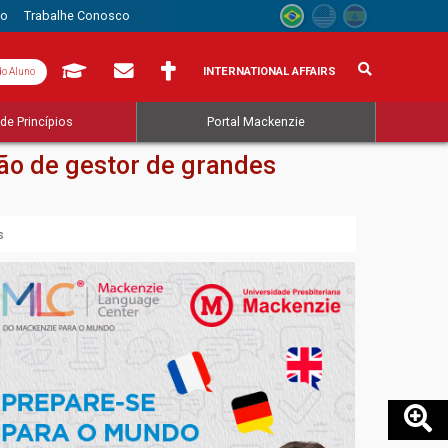
to
Trabalhe Conosco
INTERNATIONAL AFFAIRS
do Aluno
de Princípios
Portal Mackenzie
ão de gestor de grandes
s