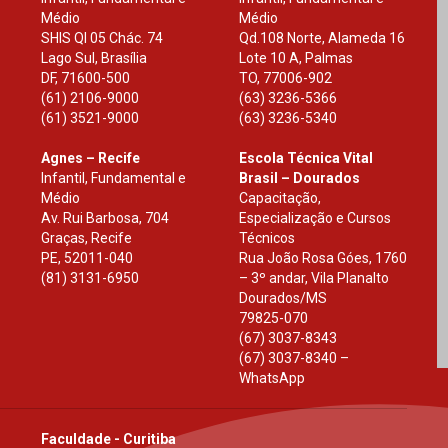
Médio
Médio
SHIS Ql 05 Chác. 74
Qd.108 Norte, Alameda 16
Lago Sul, Brasília
Lote 10 A, Palmas
DF
,
71600-500
TO
,
77006-902
(61) 2106-9000
(63) 3236-5366
(61) 3521-9000
(63) 3236-5340
Agnes – Recife
Escola Técnica Vital
Infantil, Fundamental e
Brasil – Dourados
Médio
Capacitação,
Av. Rui Barbosa, 704
Especialização e Cursos
Graças, Recife
Técnicos
PE
,
52011-040
Rua João Rosa Góes, 1760
(81) 3131-6950
– 3º andar, Vila Planalto
Dourados
/
MS
79825-070
(67) 3037-8343
(67) 3037-8340 –
WhatsApp
Faculdade - Curitiba