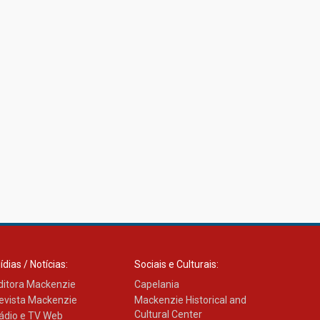
ressalta o agradecimento
27.02.2026
Mackenzie recepciona
calouros do primeiro
semestre de 2026
06.02.2026
ídias / Notícias:
Sociais e Culturais:
ditora Mackenzie
Capelania
evista Mackenzie
Mackenzie Historical and
Cultural Center
ádio e TV Web