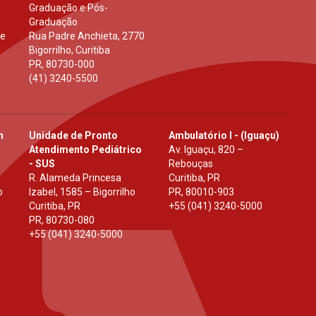
Graduação e Pós-
Graduação
 e
Rua Padre Anchieta, 2770
Bigorrilho, Curitiba
PR
,
80730-000
(41) 3240-5500
h
Unidade de Pronto
Ambulatório I - (Iguaçu)
Atendimento Pediátrico
Av. Iguaçu, 820 –
- SUS
Rebouças
R. Alameda Princesa
Curitiba, PR
o
Izabel, 1585 – Bigorrilho
PR
,
80010-903
Curitiba, PR
+55 (041) 3240-5000
PR
,
80730-080
+55 (041) 3240-5000