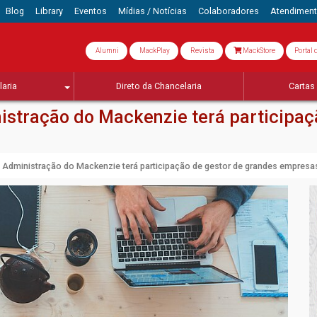
Blog
Library
Eventos
Mídias / Notícias
Colaboradores
Atendimen
Alumni
MackPlay
Revista
MackStore
Portal 
aria
Direto da Chancelaria
Cartas 
stração do Mackenzie terá participaç
 Administração do Mackenzie terá participação de gestor de grandes empresa