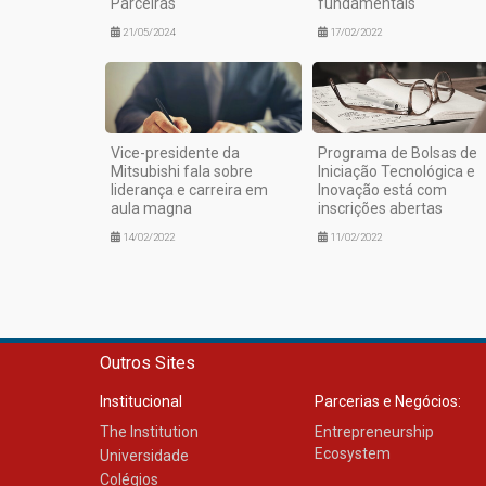
Parceiras
fundamentais
21/05/2024
17/02/2022
Vice-presidente da
Programa de Bolsas de
Mitsubishi fala sobre
Iniciação Tecnológica e
liderança e carreira em
Inovação está com
aula magna
inscrições abertas
14/02/2022
11/02/2022
Outros Sites
Institucional
Parcerias e Negócios:
The Institution
Entrepreneurship
Ecosystem
Universidade
Colégios