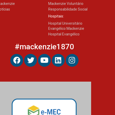
ackenzie
Mackenzie Voluntário
otícias
Responsabilidade Social
Hospitais:
Hospital Universitário
Evangélico Mackenzie
Hospital Evangélico
#mackenzie1870