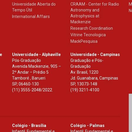
Universidade Aberta do
CRAAM - Center for Radio
M
Tempo Útil
Astronomy and
N
Astrophysics at
International Affairs
Mackenzie
Research Coordination
Vitrine Tecnologica
MackPesquisa
le
Universidade - Alphaville
Universidade - Campinas
Pós-Graduação
Graduação e Pós-
Avenida Mackenzie, 905 –
Graduação
2º Andar – Prédio 5
Av. Brasil, 1220
Tamboré , Barueri
Jd. Guanabara, Campinas
SP
,
06460-130
SP
,
13073-148
(11) 3555-2048/2022.
(19) 3211-4100
Colégio - Brasília
Colégio - Palmas
Infantil, Fundamental e
Infantil, Fundamental e