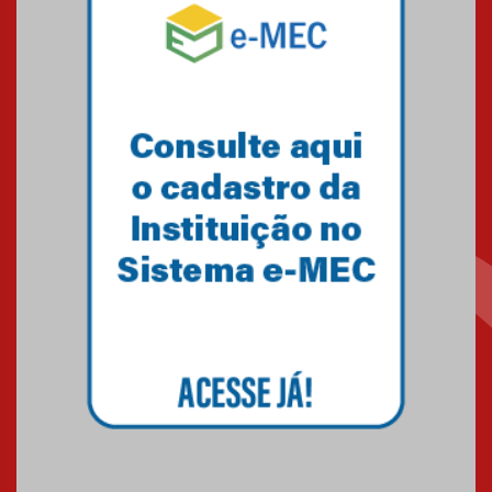
Mackenzie mobiliza campanha
solidária para apoiar famílias em
Minas Gerais
05.03.2026
Primeiro culto do ano ressalta o
agradecimento
27.02.2026
Mackenzie recepciona calouros
do primeiro semestre de 2026
06.02.2026