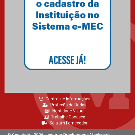
27.02.2026
Mackenzie recepciona calouros
do primeiro semestre de 2026
06.02.2026
Central de Informações
Proteção de Dados
Identidade Visual
Trabalhe Conosco
Seja um Fornecedor