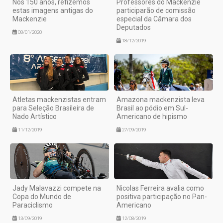
Nos 150 anos, refizemos
Professores do Mackenzie
estas imagens antigas do
participarão de comissão
Mackenzie
especial da Câmara dos
Deputados
08/01/2020
18/12/2019
Atletas mackenzistas entram
Amazona mackenzista leva
para Seleção Brasileira de
Brasil ao pódio em Sul-
Nado Artístico
Americano de hipismo
11/12/2019
27/09/2019
Jady Malavazzi compete na
Nicolas Ferreira avalia como
Copa do Mundo de
positiva participação no Pan-
Paraciclismo
Americano
13/09/2019
12/08/2019