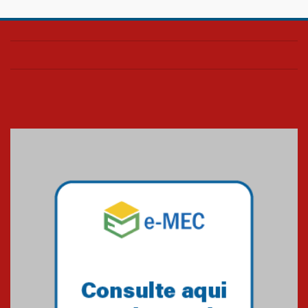
Confira como foi o culto mensal
de março
26.03.2026
Cerimônia do Jaleco marca
entrada de novos alunos de
Medicina em Alphaville
09.03.2026
Mackenzie mobiliza campanha
solidária para apoiar famílias em
Minas Gerais
05.03.2026
Primeiro culto do ano ressalta o
agradecimento