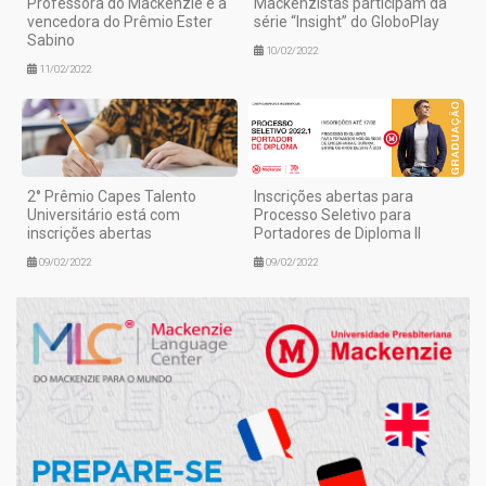
Professora do Mackenzie é a
Mackenzistas participam da
vencedora do Prêmio Ester
série “Insight” do GloboPlay
Sabino
10/02/2022
11/02/2022
2° Prêmio Capes Talento
Inscrições abertas para
Universitário está com
Processo Seletivo para
inscrições abertas
Portadores de Diploma II
09/02/2022
09/02/2022