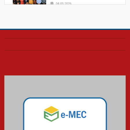
04.05.2026
Confira como foi o culto mensal
de março
26.03.2026
Cerimônia do Jaleco marca
entrada de novos alunos de
Medicina em Alphaville
09.03.2026
Mackenzie mobiliza campanha
solidária para apoiar famílias em
Minas Gerais
05.03.2026