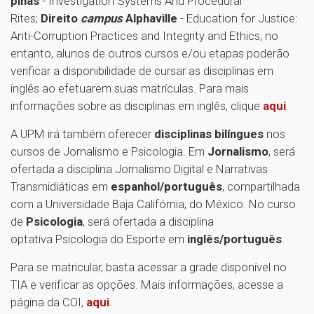
pinas
- Investigation Systems And Procedural
Rites;
Direito
campus
Alphaville
- Education for Justice:
Anti-Corruption Practices and Integrity and Ethics, no
entanto, alunos de outros cursos e/ou etapas poderão
verificar a disponibilidade de cursar as disciplinas em
inglês ao efetuarem suas matrículas. Para mais
informações sobre as disciplinas em inglês, clique
aqui
.
A UPM irá também oferecer
disciplinas bilíngues
nos
cursos de Jornalismo e Psicologia. Em
Jornalismo
, será
ofertada a disciplina Jornalismo Digital e Narrativas
Transmidiáticas em
espanhol/português
, compartilhada
com a Universidade Baja Califórnia, do México. No curso
de
Psicologia
, será ofertada a disciplina
optativa Psicologia do Esporte em
inglês/português
.
Para se matricular, basta acessar a grade disponível no
TIA e verificar as opções. Mais informações, acesse a
página da COI,
aqui
.
1