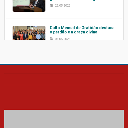
22.05.2026
Culto Mensal de Gratidão destaca
o perdão e a graça divina
04.05.2026
Confira como foi o culto mensal
de março
26.03.2026
Cerimônia do Jaleco marca
entrada de novos alunos de
Medicina em Alphaville
09.03.2026