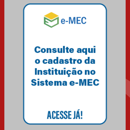
Mackenzie mobiliza campanha
solidária para apoiar famílias em
Minas Gerais
05.03.2026
Primeiro culto do ano ressalta o
agradecimento
27.02.2026
Mackenzie recepciona calouros
do primeiro semestre de 2026
06.02.2026