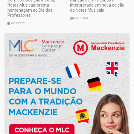
Com composição inédita,
Canção de Villa Lobos é
Notas Musicais presta
interpretada em nova edição
homenagem ao Dia dos
do Notas Musicais
Professores
07/07/2020
26/10/2020