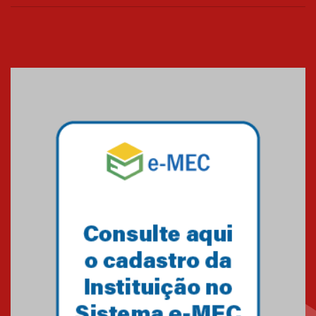
Cerimônia do Jaleco marca
entrada de novos alunos de
Medicina em Alphaville
09.03.2026
Mackenzie mobiliza campanha
solidária para apoiar famílias em
Minas Gerais
05.03.2026
Primeiro culto do ano ressalta o
agradecimento
27.02.2026