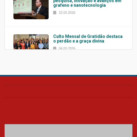
pesquisa, inovação e avanços em
grafeno e nanotecnologia
22.05.2026
Culto Mensal de Gratidão destaca
o perdão e a graça divina
04.05.2026
Confira como foi o culto mensal
de março
26.03.2026
Cerimônia do Jaleco marca
entrada de novos alunos de
Medicina em Alphaville
09.03.2026