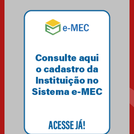
Mackenzie mobiliza campanha
solidária para apoiar famílias em
Minas Gerais
05.03.2026
Primeiro culto do ano ressalta o
agradecimento
27.02.2026
Mackenzie recepciona calouros
do primeiro semestre de 2026
06.02.2026