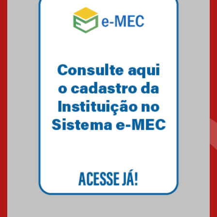
Mackenzie mobiliza campanha
solidária para apoiar famílias em
Minas Gerais
05.03.2026
Primeiro culto do ano ressalta o
agradecimento
27.02.2026
Mackenzie recepciona calouros
do primeiro semestre de 2026
06.02.2026