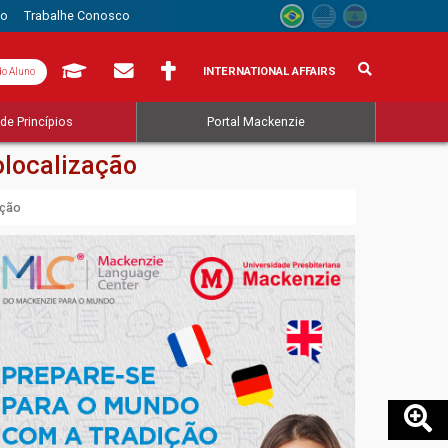
to
Trabalhe Conosco
INTERNATIONAL AFFAIRS
do Aluno
de Princípios
Portal Mackenzie
olocalização
ação