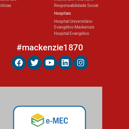
otícias
Responsabilidade Social
Hospitais:
Hospital Universitário
Evangélico Mackenzie
Hospital Evangélico
#mackenzie1870