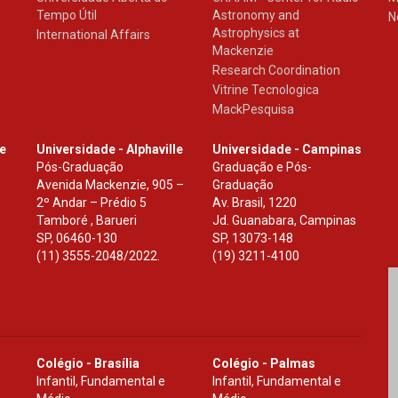
Tempo Útil
Astronomy and
N
Astrophysics at
International Affairs
Mackenzie
Research Coordination
Vitrine Tecnologica
MackPesquisa
le
Universidade - Alphaville
Universidade - Campinas
Pós-Graduação
Graduação e Pós-
Avenida Mackenzie, 905 –
Graduação
2º Andar – Prédio 5
Av. Brasil, 1220
Tamboré , Barueri
Jd. Guanabara, Campinas
SP
,
06460-130
SP
,
13073-148
(11) 3555-2048/2022.
(19) 3211-4100
Colégio - Brasília
Colégio - Palmas
Infantil, Fundamental e
Infantil, Fundamental e