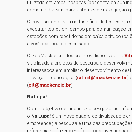
utilizado em áreas inóspitas (por conta da sua in
como um backup para sistemas de navegação gl
O novo sistema está na fase final de testes e já 
executar testes em campo para comunicação ent
estações com repetidoras em baixa altitude (balõ
alvos”, explicou o pesquisador.
O GeoMack é um dos projetos disponíveis na
Vit
visibilidade a projetos de pesquisa e desenvolvi
interessados em ampliar o desenvolvimento des
Inovação Tecnológica (
cit.nit@mackenzie.br
) 
(
cit@mackenzie.br
).
Na Lupa!
Com o objetivo de lançar luz à pesquisa científic
o
Na Lupa!
é um novo quadro de divulgação cient
empreender, a pesquisa é uma das preocupações
referência no fazer científico. Toda investigação