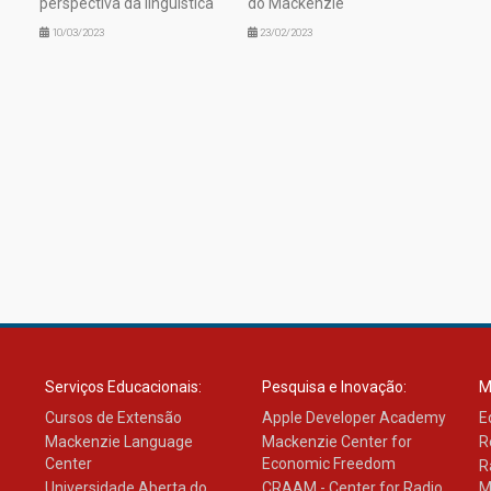
perspectiva da linguística
do Mackenzie
10/03/2023
23/02/2023
Serviços Educacionais:
Pesquisa e Inovação:
M
Cursos de Extensão
Apple Developer Academy
E
Mackenzie Language
Mackenzie Center for
R
Center
Economic Freedom
R
Universidade Aberta do
CRAAM - Center for Radio
M