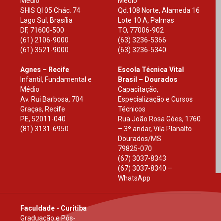
Médio
Médio
SHIS Ql 05 Chác. 74
Qd.108 Norte, Alameda 16
Lago Sul, Brasília
Lote 10 A, Palmas
DF
,
71600-500
TO
,
77006-902
(61) 2106-9000
(63) 3236-5366
(61) 3521-9000
(63) 3236-5340
Agnes – Recife
Escola Técnica Vital
Infantil, Fundamental e
Brasil – Dourados
Médio
Capacitação,
Av. Rui Barbosa, 704
Especialização e Cursos
Graças, Recife
Técnicos
PE
,
52011-040
Rua João Rosa Góes, 1760
(81) 3131-6950
– 3º andar, Vila Planalto
Dourados
/
MS
79825-070
(67) 3037-8343
(67) 3037-8340 –
WhatsApp
Faculdade - Curitiba
Graduação e Pós-