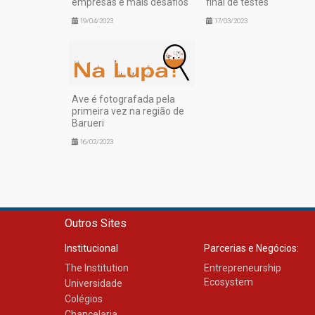
empresas e mais desafios
final de testes
19/04/2023
17/03/2023
Ave é fotografada pela
primeira vez na região de
Barueri
16/02/2023
Outros Sites
Institucional
Parcerias e Negócios:
The Institution
Entrepreneurship
Ecosystem
Universidade
Colégios
Chancelaria