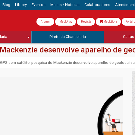
Blog
Library
Eventos
Mídias / Notícias
Colaboradores
Atendimen
Alumni
MackPlay
Revista
MackStore
Portal 
aria
Direto da Chancelaria
Cartas 
 Mackenzie desenvolve aparelho de ge
GPS sem satélite: pesquisa do Mackenzie desenvolve aparelho de geolocaliz