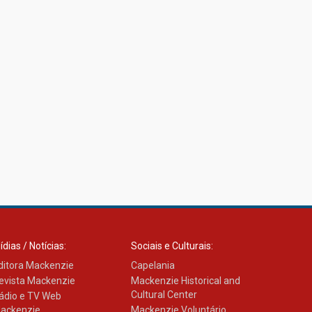
ídias / Notícias:
Sociais e Culturais:
ditora Mackenzie
Capelania
evista Mackenzie
Mackenzie Historical and
Cultural Center
ádio e TV Web
ackenzie
Mackenzie Voluntário