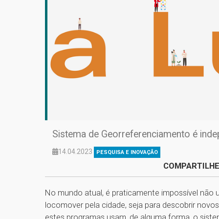
Sistema de Georreferenciamento é ind
14.04.2023
PESQUISA E INOVAÇÃO
COMPARTILHE
No mundo atual, é praticamente impossível não ut
locomover pela cidade, seja para descobrir nov
estes programas usam, de alguma forma, o siste