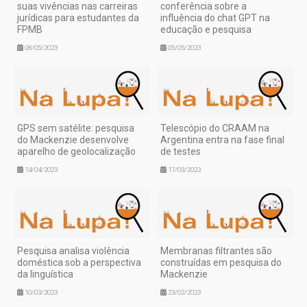
suas vivências nas carreiras
conferência sobre a
jurídicas para estudantes da
influência do chat GPT na
FPMB
educação e pesquisa
08/05/2023
05/05/2023
GPS sem satélite: pesquisa
Telescópio do CRAAM na
do Mackenzie desenvolve
Argentina entra na fase final
aparelho de geolocalização
de testes
14/04/2023
17/03/2023
Pesquisa analisa violência
Membranas filtrantes são
doméstica sob a perspectiva
construídas em pesquisa do
da linguística
Mackenzie
10/03/2023
23/02/2023