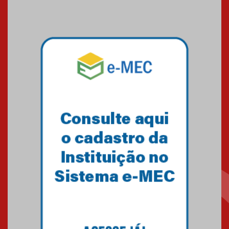
Medicina em Alphaville
09.03.2026
Mackenzie mobiliza campanha
solidária para apoiar famílias em
Minas Gerais
05.03.2026
Primeiro culto do ano ressalta o
agradecimento
27.02.2026
Mackenzie recepciona calouros
do primeiro semestre de 2026
06.02.2026