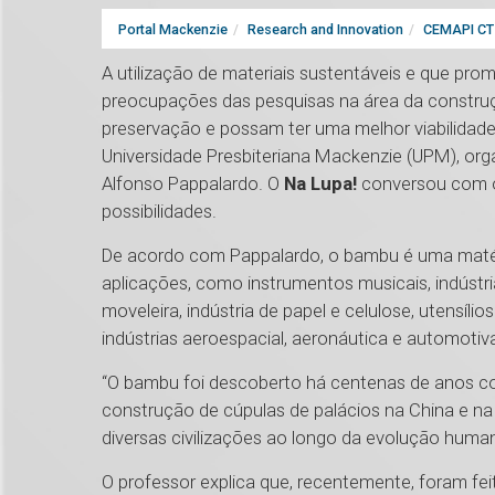
Portal Mackenzie
Research and Innovation
CEMAPI CT 
A utilização de materiais sustentáveis e que p
preocupações das pesquisas na área da construçã
preservação e possam ter uma melhor viabilidad
Universidade Presbiteriana Mackenzie (UPM), orga
Alfonso Pappalardo. O
Na Lupa!
conversou com o
possibilidades.
De acordo com Pappalardo, o bambu é uma matéri
aplicações, como instrumentos musicais, indústri
moveleira, indústria de papel e celulose, utensíl
indústrias aeroespacial, aeronáutica e automotiv
“O bambu foi descoberto há centenas de anos como
construção de cúpulas de palácios na China e na 
diversas civilizações ao longo da evolução human
O professor explica que, recentemente, foram fei