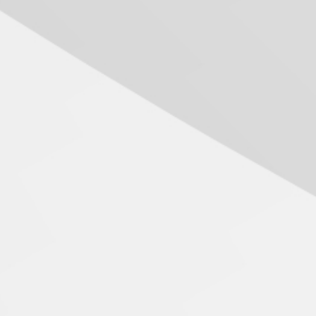
inovação e desafios da
educação superior
04.08.2026
Professora do Mackenzie é
finalista do Prêmio Jabuti
com obra sobre ética e
arquitetura contemporânea
04.08.2026
Semana Internacional
Mackenzie promove
parcerias internacionais
03.08.2026
Oncologista do HUEM
ressalta importância da
prevenção e diagnóstico
precoce do câncer de
pulmão