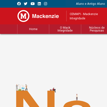
Aluno e Antigo Aluno
CEMAPI - Mackenzie
Integridade
O Mack
Núcleos de
Home
Integridade
Pesquisas