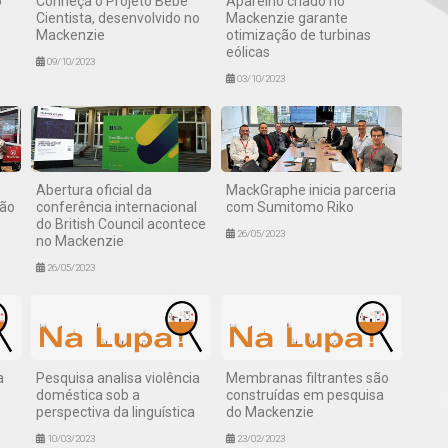
o
Conheça o Projeto Bebê
Aparelho criado no
Cientista, desenvolvido no
Mackenzie garante
Mackenzie
otimização de turbinas
eólicas
09/10/2023
03/10/2023
Abertura oficial da
MackGraphe inicia parceria
ção
conferência internacional
com Sumitomo Riko
do British Council acontece
26/05/2023
no Mackenzie
26/05/2023
a
Pesquisa analisa violência
Membranas filtrantes são
doméstica sob a
construídas em pesquisa
perspectiva da linguística
do Mackenzie
10/03/2023
23/02/2023