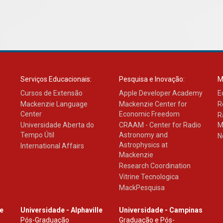
Serviços Educacionais:
Pesquisa e Inovação:
M
Cursos de Extensão
Apple Developer Academy
E
Mackenzie Language
Mackenzie Center for
R
Center
Economic Freedom
R
Universidade Aberta do
CRAAM - Center for Radio
M
Tempo Útil
Astronomy and
N
Astrophysics at
International Affairs
Mackenzie
Research Coordination
Vitrine Tecnologica
MackPesquisa
le
Universidade - Alphaville
Universidade - Campinas
Pós-Graduação
Graduação e Pós-