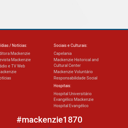
03.08.2026
ídias / Notícias:
Sociais e Culturais:
ditora Mackenzie
Capelania
evista Mackenzie
Mackenzie Historical and
Cultural Center
ádio e TV Web
ackenzie
Mackenzie Voluntário
otícias
Responsabilidade Social
Hospitais:
Hospital Universitário
Evangélico Mackenzie
Hospital Evangélico
#mackenzie1870