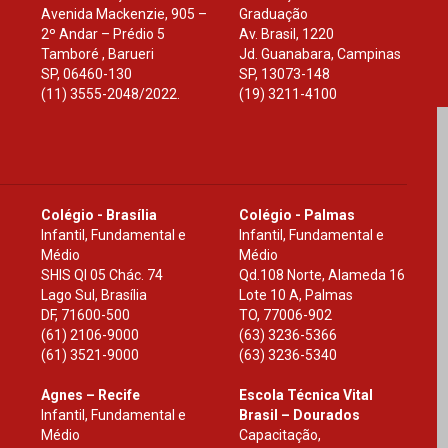
Avenida Mackenzie, 905 –
Graduação
2º Andar – Prédio 5
Av. Brasil, 1220
Tamboré , Barueri
Jd. Guanabara, Campinas
SP
,
06460-130
SP
,
13073-148
(11) 3555-2048/2022.
(19) 3211-4100
Colégio - Brasília
Colégio - Palmas
Infantil, Fundamental e
Infantil, Fundamental e
Médio
Médio
SHIS Ql 05 Chác. 74
Qd.108 Norte, Alameda 16
Lago Sul, Brasília
Lote 10 A, Palmas
DF
,
71600-500
TO
,
77006-902
(61) 2106-9000
(63) 3236-5366
(61) 3521-9000
(63) 3236-5340
Agnes – Recife
Escola Técnica Vital
Infantil, Fundamental e
Brasil – Dourados
Médio
Capacitação,