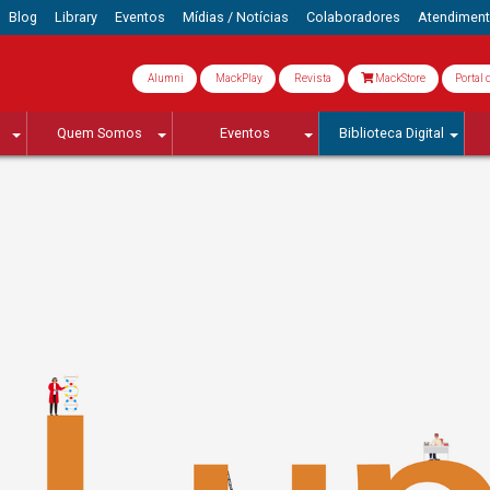
Blog
Library
Eventos
Mídias / Notícias
Colaboradores
Atendimen
Alumni
MackPlay
Revista
MackStore
Portal 
Quem Somos
Eventos
Biblioteca Digital