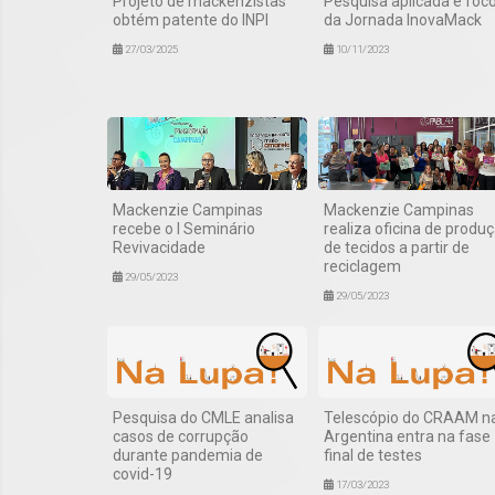
Projeto de mackenzistas
Pesquisa aplicada é foc
obtém patente do INPI
da Jornada InovaMack
27/03/2025
10/11/2023
Mackenzie Campinas
Mackenzie Campinas
recebe o I Seminário
realiza oficina de produ
Revivacidade
de tecidos a partir de
reciclagem
29/05/2023
29/05/2023
Pesquisa do CMLE analisa
Telescópio do CRAAM n
casos de corrupção
Argentina entra na fase
durante pandemia de
final de testes
covid-19
17/03/2023