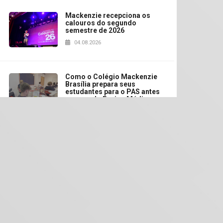
Mackenzie recepciona os
calouros do segundo
semestre de 2026
04.08.2026
Como o Colégio Mackenzie
Brasília prepara seus
estudantes para o PAS antes
mesmo do Ensino Médio
04.08.2026
Como os pais podem investir
na educação dos filhos além
da escola
04.08.2026
XIII Fórum de Aprendizagem
Transformadora reúne
docentes para debater