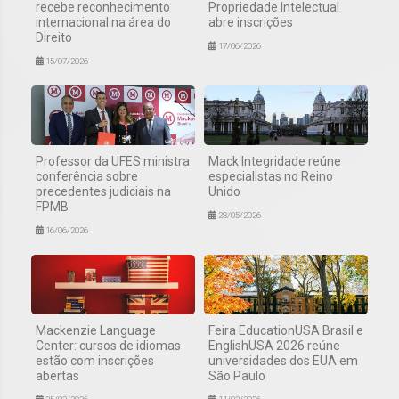
recebe reconhecimento
Propriedade Intelectual
internacional na área do
abre inscrições
Direito
17/06/2026
15/07/2026
Professor da UFES ministra
Mack Integridade reúne
conferência sobre
especialistas no Reino
precedentes judiciais na
Unido
FPMB
28/05/2026
16/06/2026
Mackenzie Language
Feira EducationUSA Brasil e
Center: cursos de idiomas
EnglishUSA 2026 reúne
estão com inscrições
universidades dos EUA em
abertas
São Paulo