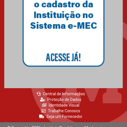
Transformadora reúne
docentes para debater
inovação e desafios da
educação superior
04.08.2026
Professora do Mackenzie é
finalista do Prêmio Jabuti com
obra sobre ética e arquitetura
contemporânea
04.08.2026
Central de Informações
Proteção de Dados
Identidade Visual
Trabalhe Conosco
Seja um Fornecedor