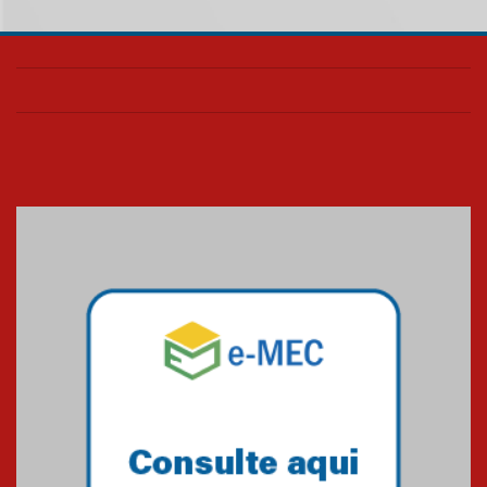
Mackenzie recepciona os
calouros do segundo semestre
de 2026
04.08.2026
Como o Colégio Mackenzie
Brasília prepara seus
estudantes para o PAS antes
mesmo do Ensino Médio
04.08.2026
Como os pais podem investir
na educação dos filhos além da
escola
04.08.2026
XIII Fórum de Aprendizagem