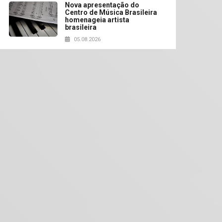
Nova apresentação do
Centro de Música Brasileira
homenageia artista
brasileira
05.08.2026
Universidade Mackenzie
realizará nova edição da
Feira EducationUSA
05.08.2026
Seminário discute desafios
das novas tecnologias em
sistemas solares
residenciais
04.08.2026
Mackenzie recepciona os
calouros do segundo
semestre de 2026