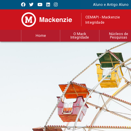
Aluno e Antigo Aluno
CEMAPI - Mackenzie
Integridade
O Mack
Núcleos de
Home
Integridade
Pesquisas