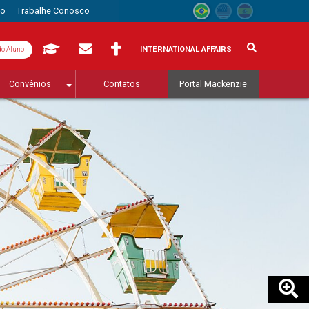
to
Trabalhe Conosco
INTERNATIONAL AFFAIRS
do Aluno
Convênios
Contatos
Portal Mackenzie