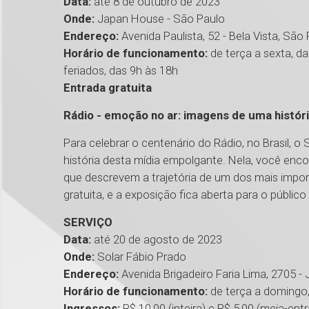
Data:
até 8 de outubro de 2023
Onde:
Japan House - São Paulo
Endereço:
Avenida Paulista, 52 - Bela Vista, São
Horário de funcionamento:
de terça a sexta, d
feriados, das 9h às 18h
Entrada gratuita
Rádio - emoção no ar: imagens de uma histór
Para celebrar o centenário do Rádio, no Brasil, 
história desta mídia empolgante. Nela, você enco
que descrevem a trajetória de um dos mais impo
gratuita, e a exposição fica aberta para o público
SERVIÇO
Data:
até 20 de agosto de 2023
Onde:
Solar Fábio Prado
Endereço:
Avenida Brigadeiro Faria Lima, 2705 -
Horário de funcionamento:
de terça a domingo
Ingressos:
R$ 10,00 (inteira) e R$ 5,00 (meia-ent