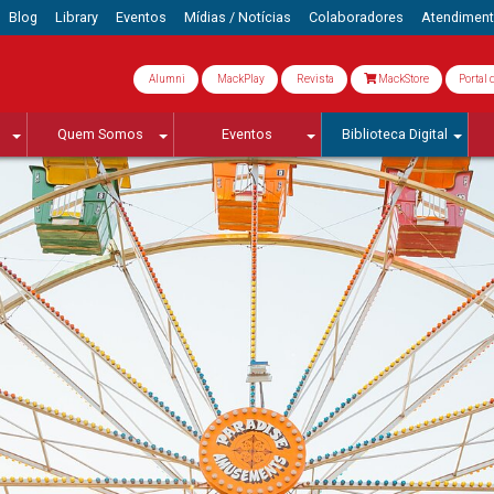
Blog
Library
Eventos
Mídias / Notícias
Colaboradores
Atendimen
Alumni
MackPlay
Revista
MackStore
Portal 
Quem Somos
Eventos
Biblioteca Digital