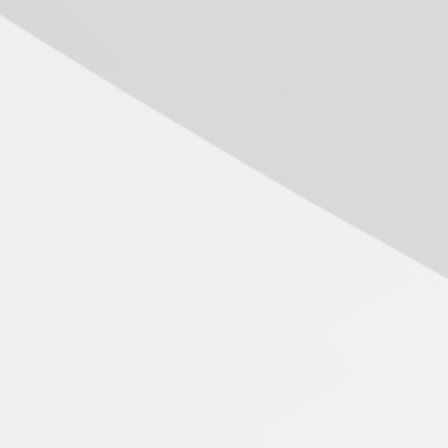
04.08.2026
Como o Colégio Mackenzie
Brasília prepara seus
estudantes para o PAS antes
mesmo do Ensino Médio
04.08.2026
Como os pais podem investir
na educação dos filhos além
da escola
04.08.2026
XIII Fórum de Aprendizagem
Transformadora reúne
docentes para debater
inovação e desafios da
educação superior
04.08.2026