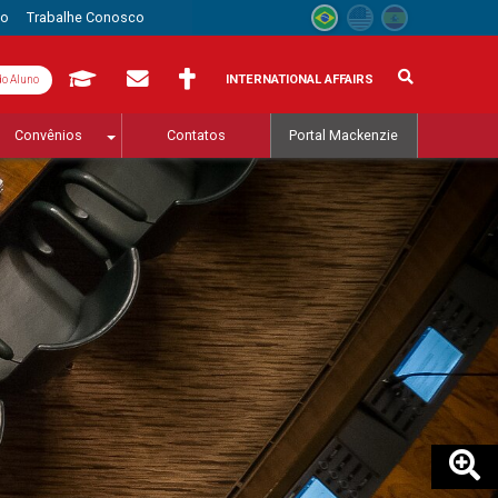
to
Trabalhe Conosco
INTERNATIONAL AFFAIRS
do Aluno
Convênios
Contatos
Portal Mackenzie