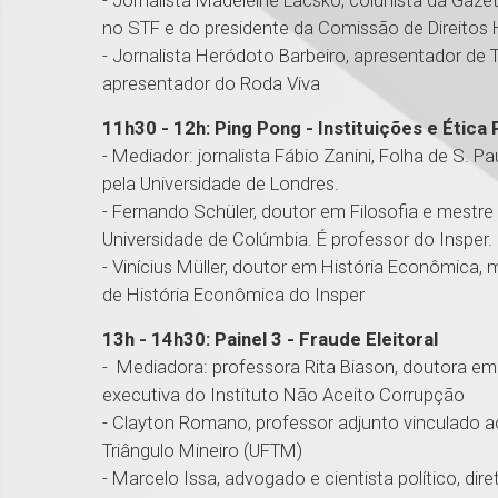
- Jornalista Madeleine Lacsko, colunista da Gaze
no STF e do presidente da Comissão de Direitos
- Jornalista Heródoto Barbeiro, apresentador de TV
apresentador do Roda Viva
11h30 - 12h: Ping Pong - Instituições e Ética 
- Mediador: jornalista Fábio Zanini, Folha de S.
pela Universidade de Londres.
- Fernando Schüler, doutor em Filosofia e mestr
Universidade de Colúmbia. É professor do Insper.
- Vinícius Müller, doutor em História Econômica,
de História Econômica do Insper
13h - 14h30: Painel 3 - Fraude Eleitoral
- Mediadora: professora Rita Biason, doutora em C
executiva do Instituto Não Aceito Corrupção
- Clayton Romano, professor adjunto vinculado a
Triângulo Mineiro (UFTM)
- Marcelo Issa, advogado e cientista político, di