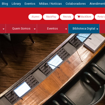
Blog
Library
Eventos
Mídias / Notícias
Colaboradores
Atendimen
Alumni
MackPlay
Revista
MackStore
Portal 
Quem Somos
Eventos
Biblioteca Digital