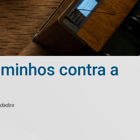
aminhos contra a
rdados