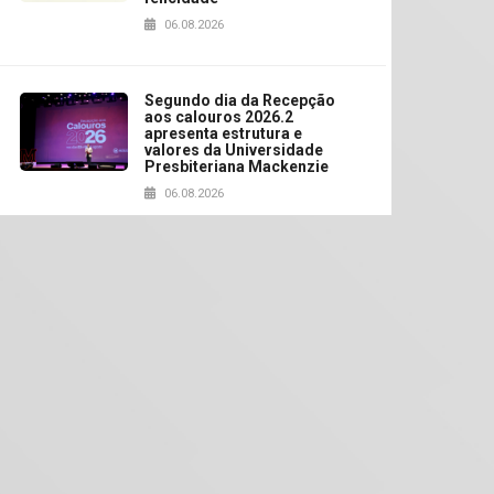
06.08.2026
Segundo dia da Recepção
aos calouros 2026.2
apresenta estrutura e
valores da Universidade
Presbiteriana Mackenzie
06.08.2026
Nova apresentação do
Centro de Música Brasileira
homenageia artista
brasileira
05.08.2026
Universidade Mackenzie
realizará nova edição da
Feira EducationUSA
05.08.2026