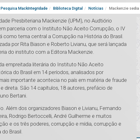
Pesquisa MackIntegridade
Biblioteca Digital
Notícias
Mackenzie sedia 
sidade Presbiteriana Mackenzie (UPM), no Audtiório
 em parceria com o Instituto Não Aceito Corrupção, o IV
 como tema central a Corrupção na História do Brasil.
izada por Rita Biason e Roberto Livianu, que será lançada
ia do instituto com a Editora Mackenzie.
nda empreitada literária do Instituto Não Aceito
órica do Brasil em 14 períodos, analisados por
 mais importante acontecia no país em matéria de fraude
 direta. São 14 capítulos, 18 autores, prefácio de
uno Bertani.
io. Além dos organizadores Biason e Livianu, Fernando
eira, Rodrigo Bertoccelli, André Guilherme e muitos
ão e os três poderes, corrupção e mídia, corrupção e
 do Brasil.