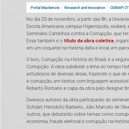
Portal Mackenzie
Research and Innovation
CEMAPI CT 
No dia 25 de novembro, a partir das 8h, a Univer
Escola Americana
campus
Higienópolis, sediará,
Seminário Caminhos contra a Corrupção, que terá
Esse também é o
título da obra coletiva
, organ
em um coquetel na mesma data e local, em parcer
O livro, Corrupção na História do Brasil, é a segu
Corrupção. A obra subdivide a linha do tempo hist
estudiosos de diversas áreas, trazendo o que de
e corrupção, em textos com linguagem acessível e
Roberto Romano e capa da obra pelo designer Br
Diversos autores da obra participarão do seminár
Schüler, Heródoto Barbeiro, Júlio Marcelo de Oliv
outros, que debaterão sobre temas como corrupç
economia, fraude eleitoral e corrupção na história