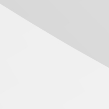
Seminário discute desafios
das novas tecnologias em
sistemas solares
residenciais
04.08.2026
Mackenzie recepciona os
calouros do segundo
semestre de 2026
04.08.2026
Como o Colégio Mackenzie
Brasília prepara seus
estudantes para o PAS antes
mesmo do Ensino Médio
04.08.2026