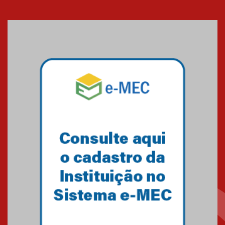
Seminário discute desafios
das novas tecnologias em
sistemas solares residenciais
04.08.2026
Mackenzie recepciona os
calouros do segundo semestre
de 2026
04.08.2026
Como o Colégio Mackenzie
Brasília prepara seus
estudantes para o PAS antes
mesmo do Ensino Médio
04.08.2026
Como os pais podem investir