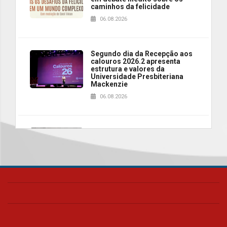
caminhos da felicidade
06.08.2026
Segundo dia da Recepção aos
calouros 2026.2 apresenta
estrutura e valores da
Universidade Presbiteriana
Mackenzie
06.08.2026
Nova apresentação do Centro
de Música Brasileira
homenageia artista brasileira
05.08.2026
Universidade Mackenzie
realizará nova edição da Feira
EducationUSA
05.08.2026