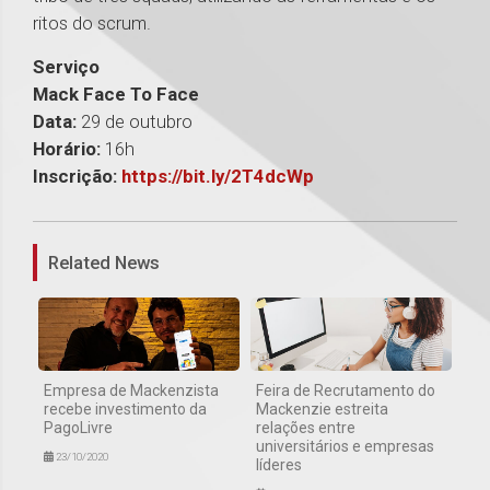
ritos do scrum.
Serviço
Mack Face To Face
Data:
29 de outubro
Horário:
16h
Inscrição:
https://bit.ly/2T4dcWp
1
Related News
Empresa de Mackenzista
Feira de Recrutamento do
recebe investimento da
Mackenzie estreita
PagoLivre
relações entre
universitários e empresas
23/10/2020
líderes