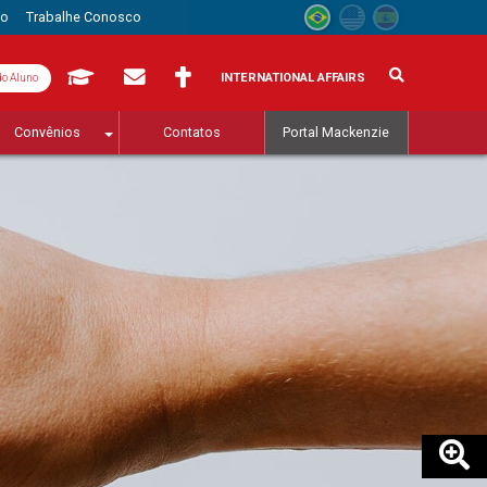
to
Trabalhe Conosco
INTERNATIONAL AFFAIRS
do Aluno
Convênios
Contatos
Portal Mackenzie