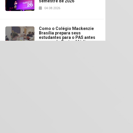
semestre de 2026
04.08.2026
Como o Colégio Mackenzie
Brasília prepara seus
estudantes para o PAS antes
mesmo do Ensino Médio
04.08.2026
Como os pais podem investir
na educação dos filhos além
da escola
04.08.2026
XIII Fórum de Aprendizagem
Transformadora reúne
docentes para debater
inovação e desafios da
educação superior
04.08.2026