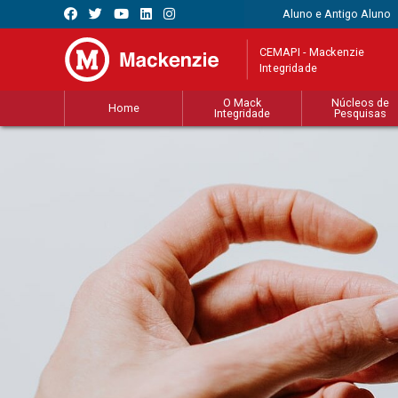
Aluno e Antigo Aluno
CEMAPI - Mackenzie
Integridade
O Mack
Núcleos de
Home
Integridade
Pesquisas