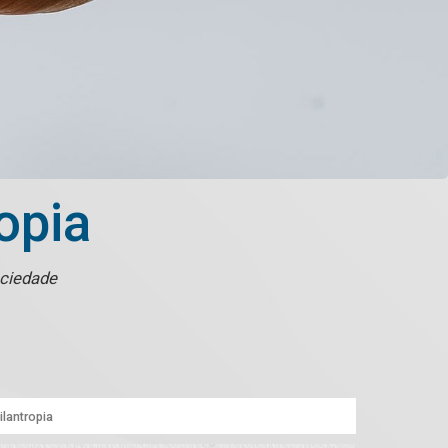
opia
sociedade
ilantropia