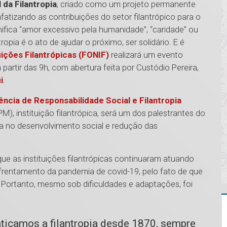
 da Filantropia
, criado como um projeto permanente
nfatizando as contribuições do setor filantrópico para o
gnifica “amor excessivo pela humanidade”, “caridade” ou
opia é o ato de ajudar o próximo, ser solidário. E é
uições Filantrópicas (FONIF)
realizará um evento
a partir das 9h, com abertura feita por Custódio Pereira,
i
.
ncia de Responsabilidade Social e Filantropia
M), instituição filantrópica, será um dos palestrantes do
pia no desenvolvimento social e redução das
ue as instituições filantrópicas continuaram atuando
frentamento da pandemia de covid-19, pelo fato de que
 Portanto, mesmo sob dificuldades e adaptações, foi
aticamos a filantropia desde 1870, sempre