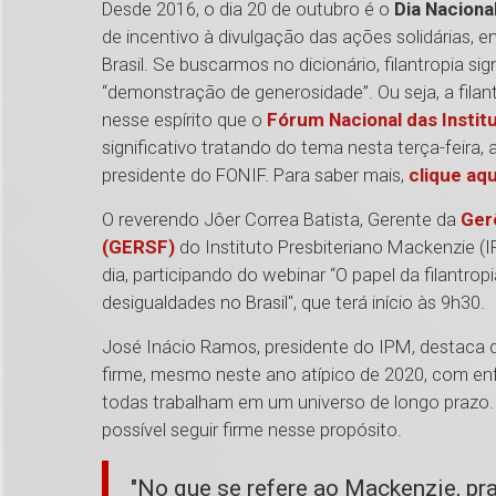
Desde 2016, o dia 20 de outubro é o
Dia Nacional
de incentivo à divulgação das ações solidárias, e
Brasil. Se buscarmos no dicionário, filantropia si
“demonstração de generosidade”. Ou seja, a filantr
nesse espírito que o
Fórum Nacional das Instit
significativo tratando do tema nesta terça-feira, 
presidente do FONIF. Para saber mais,
clique aqu
O reverendo Jôer Correa Batista, Gerente da
Gerê
(GERSF)
do Instituto Presbiteriano Mackenzie (IP
dia, participando do webinar “O papel da filantro
desigualdades no Brasil", que terá início às 9h30.
José Inácio Ramos, presidente do IPM, destaca q
firme, mesmo neste ano atípico de 2020, com en
todas trabalham em um universo de longo prazo.
possível seguir firme nesse propósito.
"No que se refere ao Mackenzie, pr