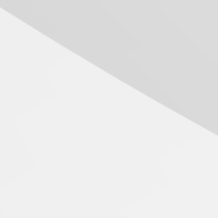
Professora do Mackenzie é
finalista do Prêmio Jabuti
com obra sobre ética e
arquitetura contemporânea
04.08.2026
Semana Internacional
Mackenzie promove
parcerias internacionais
03.08.2026
Oncologista do HUEM
ressalta importância da
prevenção e diagnóstico
precoce do câncer de
pulmão
03.08.2026