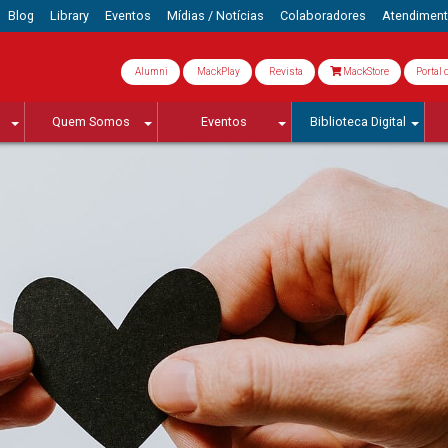
Blog
Library
Eventos
Mídias / Notícias
Colaboradores
Atendimen
Alumni
MackPlay
Revista
MackStore
Portal 
Quem Somos
Eventos
Biblioteca Digital