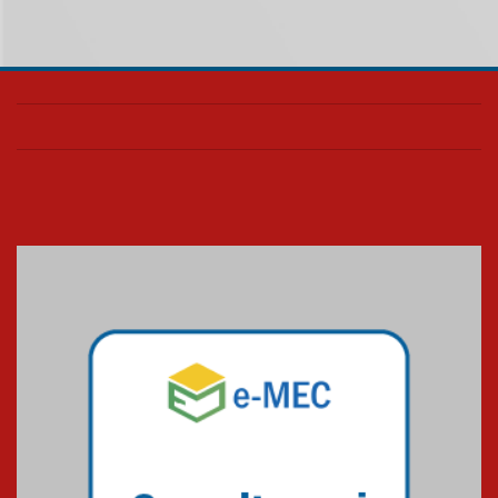
de Música Brasileira
homenageia artista brasileira
05.08.2026
Universidade Mackenzie
realizará nova edição da Feira
EducationUSA
05.08.2026
Seminário discute desafios
das novas tecnologias em
sistemas solares residenciais
04.08.2026
Mackenzie recepciona os
calouros do segundo semestre
de 2026
04.08.2026