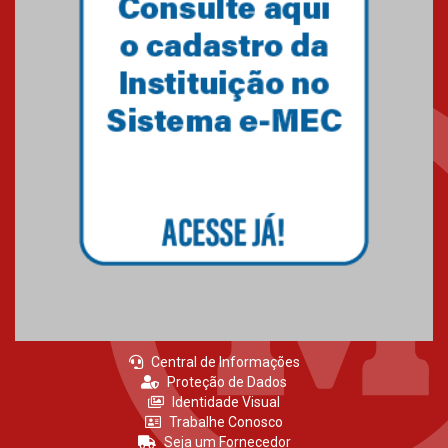
Como o Colégio Mackenzie
Brasília prepara seus
estudantes para o PAS antes
mesmo do Ensino Médio
04.08.2026
Como os pais podem investir
na educação dos filhos além da
escola
04.08.2026
Central de Informações
Proteção de Dados
Identidade Visual
Trabalhe Conosco
Seja um Fornecedor