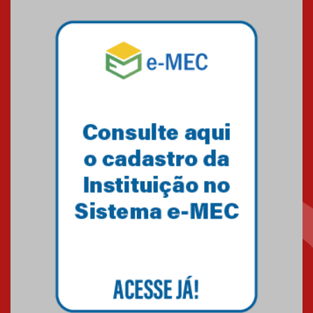
04.08.2026
Professora do Mackenzie é
finalista do Prêmio Jabuti com
obra sobre ética e arquitetura
contemporânea
04.08.2026
Semana Internacional
Mackenzie promove parcerias
internacionais
03.08.2026
Oncologista do HUEM ressalta
importância da prevenção e
diagnóstico precoce do câncer
de pulmão
03.08.2026