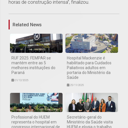
horas de construção intensa”, finalizou.
1
Related News
RUF 2025: FEMPAR se
Hospital Mackenzie é
mantém entre as 5
habilitado para Cuidados
melhores instituições do
Paliativos adultos em
Paraná
portaria do Ministério da
Saúde
01/12/2025
25/11/2025
Profissional do HUEM
Secretário-geral do
representa o hospital em
Ministério da Saúde visita
congresso internacional de
HUEM e elogia o trabalho