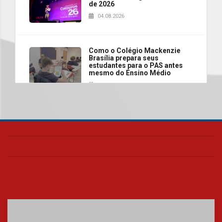
de 2026
04.08.2026
Como o Colégio Mackenzie
Brasília prepara seus
estudantes para o PAS antes
mesmo do Ensino Médio
04.08.2026
Como os pais podem investir
na educação dos filhos além da
escola
04.08.2026
XIII Fórum de Aprendizagem
Transformadora reúne
docentes para debater
inovação e desafios da
educação superior