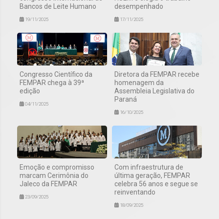
Bancos de Leite Humano
desempenhado
19/11/2025
17/11/2025
Congresso Científico da
Diretora da FEMPAR recebe
FEMPAR chega à 39ª
homenagem da
edição
Assembleia Legislativa do
Paraná
04/11/2025
16/10/2025
Emoção e compromisso
Com infraestrutura de
marcam Cerimônia do
última geração, FEMPAR
Jaleco da FEMPAR
celebra 56 anos e segue se
reinventando
23/09/2025
18/09/2025