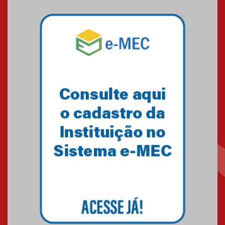
Professora do Mackenzie é
finalista do Prêmio Jabuti com
obra sobre ética e arquitetura
contemporânea
04.08.2026
Semana Internacional
Mackenzie promove parcerias
internacionais
03.08.2026
Oncologista do HUEM ressalta
importância da prevenção e
diagnóstico precoce do câncer
de pulmão
03.08.2026