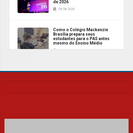
de 2026
04.08.2026
Como o Colégio Mackenzie
Brasília prepara seus
estudantes para o PAS antes
mesmo do Ensino Médio
04.08.2026
Como os pais podem investir
na educação dos filhos além da
escola
04.08.2026
XIII Fórum de Aprendizagem
Transformadora reúne
docentes para debater
inovação e desafios da
educação superior
04.08.2026