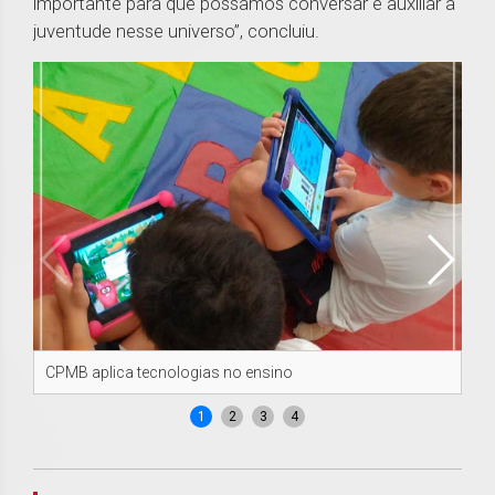
importante para que possamos conversar e auxiliar a
juventude nesse universo”, concluiu.
CPMB aplica tecnologias no ensino
CP
1
2
3
4