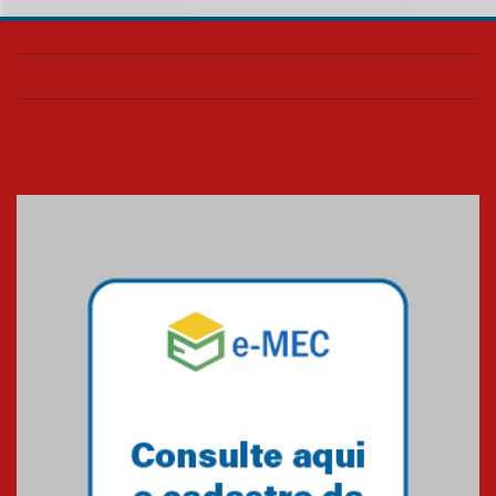
Como o Colégio Mackenzie
Brasília prepara seus
estudantes para o PAS antes
mesmo do Ensino Médio
04.08.2026
Como os pais podem investir
na educação dos filhos além da
escola
04.08.2026
XIII Fórum de Aprendizagem
Transformadora reúne
docentes para debater
inovação e desafios da
educação superior
04.08.2026
Professora do Mackenzie é