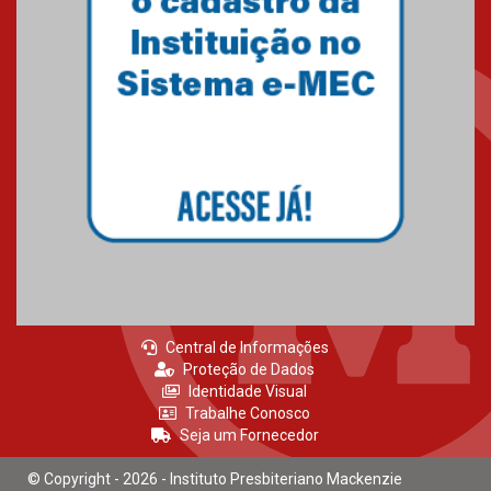
finalista do Prêmio Jabuti com
obra sobre ética e arquitetura
contemporânea
04.08.2026
Semana Internacional
Mackenzie promove parcerias
internacionais
03.08.2026
Central de Informações
Proteção de Dados
Identidade Visual
Trabalhe Conosco
Seja um Fornecedor
© Copyright - 2026 - Instituto Presbiteriano Mackenzie