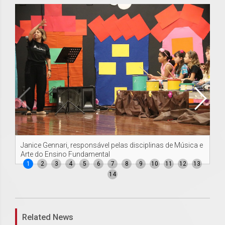
Janice Gennari, responsável pelas disciplinas de Música e
Ma
Arte do Ensino Fundamental
ap
1
2
3
4
5
6
7
8
9
10
11
12
13
14
Related News