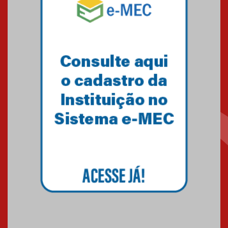
Como o Colégio Mackenzie
Brasília prepara seus
estudantes para o PAS antes
mesmo do Ensino Médio
04.08.2026
Como os pais podem investir
na educação dos filhos além da
escola
04.08.2026
XIII Fórum de Aprendizagem
Transformadora reúne
docentes para debater
inovação e desafios da
educação superior
04.08.2026