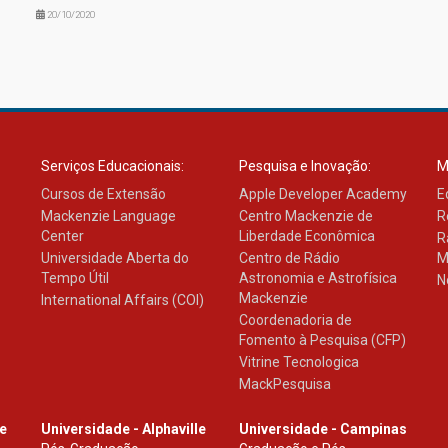
20/10/2020
Serviços Educacionais:
Pesquisa e Inovação:
M
Cursos de Extensão
Apple Developer Academy
E
Mackenzie Language
Centro Mackenzie de
R
Center
Liberdade Econômica
R
Universidade Aberta do
Centro de Rádio
M
Tempo Útil
Astronomia e Astrofísica
N
Mackenzie
International Affairs (COI)
Coordenadoria de
Fomento à Pesquisa (CFP)
Vitrine Tecnologica
MackPesquisa
le
Universidade - Alphaville
Universidade - Campinas