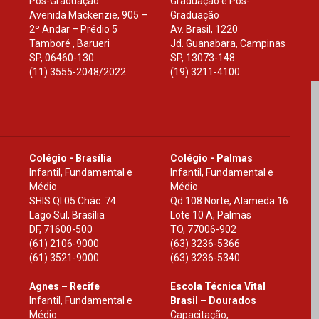
Pós-Graduação
Graduação e Pós-
Avenida Mackenzie, 905 –
Graduação
2º Andar – Prédio 5
Av. Brasil, 1220
Tamboré , Barueri
Jd. Guanabara, Campinas
SP
,
06460-130
SP
,
13073-148
(11) 3555-2048/2022.
(19) 3211-4100
Colégio - Brasília
Colégio - Palmas
Infantil, Fundamental e
Infantil, Fundamental e
Médio
Médio
SHIS Ql 05 Chác. 74
Qd.108 Norte, Alameda 16
Lago Sul, Brasília
Lote 10 A, Palmas
DF
,
71600-500
TO
,
77006-902
(61) 2106-9000
(63) 3236-5366
(61) 3521-9000
(63) 3236-5340
Agnes – Recife
Escola Técnica Vital
Infantil, Fundamental e
Brasil – Dourados
Médio
Capacitação,