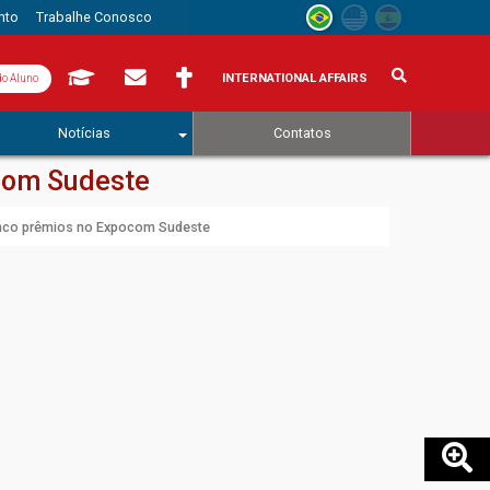
nto
Trabalhe Conosco
INTERNATIONAL AFFAIRS
do Aluno
Notícias
Contatos
com Sudeste
inco prêmios no Expocom Sudeste