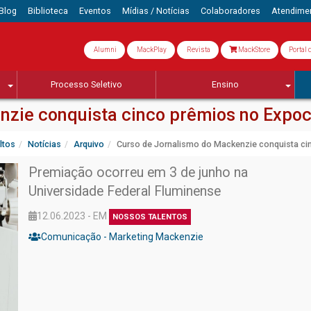
Blog
Biblioteca
Eventos
Mídias / Notícias
Colaboradores
Atendime
Alumni
MackPlay
Revista
MackStore
Portal 
Processo Seletivo
Ensino
nzie conquista cinco prêmios no Expo
ltos
Notícias
Arquivo
Curso de Jornalismo do Mackenzie conquista c
Premiação ocorreu em 3 de junho na
Universidade Federal Fluminense
12.06.2023 - EM
NOSSOS TALENTOS
Comunicação - Marketing Mackenzie