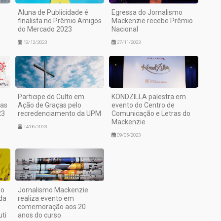
Aluna de Publicidade é
Egressa do Jornalismo
finalista no Prêmio Amigos
Mackenzie recebe Prêmio
do Mercado 2023
Nacional
18/12/2023
27/11/2023
Participe do Culto em
KONDZILLA palestra em
las
Ação de Graças pelo
evento do Centro de
23
recredenciamento da UPM
Comunicação e Letras do
Mackenzie
14/06/2023
09/05/2023
mo
Jornalismo Mackenzie
da
realiza evento em
comemoração aos 20
uti
anos do curso