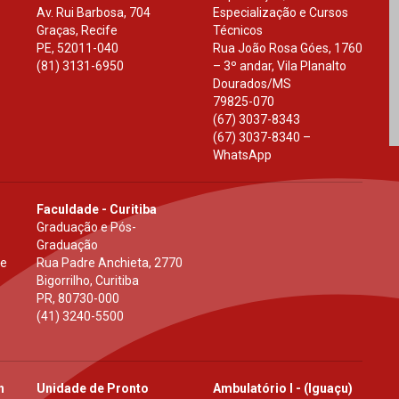
Av. Rui Barbosa, 704
Especialização e Cursos
Graças, Recife
Técnicos
PE
,
52011-040
Rua João Rosa Góes, 1760
(81) 3131-6950
– 3º andar, Vila Planalto
Dourados
/
MS
79825-070
(67) 3037-8343
(67) 3037-8340 –
WhatsApp
Faculdade - Curitiba
Graduação e Pós-
Graduação
 e
Rua Padre Anchieta, 2770
Bigorrilho, Curitiba
PR
,
80730-000
(41) 3240-5500
h
Unidade de Pronto
Ambulatório I - (Iguaçu)