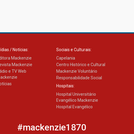
ídias / Notícias:
Sociais e Culturais:
ditora Mackenzie
Capelania
evista Mackenzie
Centro Histórico e Cultural
ádio e TV Web
Mackenzie Voluntário
ackenzie
Responsabilidade Social
otícias
Hospitais:
Hospital Universitário
Evangélico Mackenzie
Hospital Evangélico
#mackenzie1870