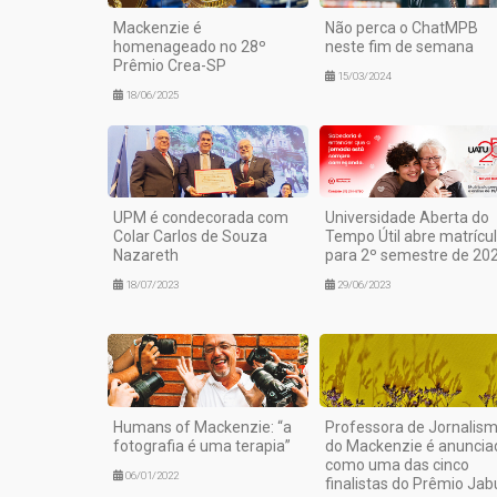
Mackenzie é
Não perca o ChatMPB
homenageado no 28º
neste fim de semana
Prêmio Crea-SP
15/03/2024
18/06/2025
UPM é condecorada com
Universidade Aberta do
Colar Carlos de Souza
Tempo Útil abre matrícu
Nazareth
para 2º semestre de 20
18/07/2023
29/06/2023
Humans of Mackenzie: “a
Professora de Jornalis
fotografia é uma terapia”
do Mackenzie é anuncia
como uma das cinco
06/01/2022
finalistas do Prêmio Jab