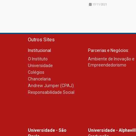
17/11/2021
Outros Sites
Institucional
Parcerias e Negócios:
O Instituto
Ambiente de Inovação e
Empreendedorismo
Universidade
Colégios
Chancelaria
Andrew Jumper (CPAJ)
Responsabilidade Social
Universidade - São
Universidade - Alphavil