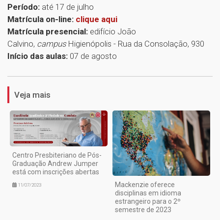
Período:
até 17 de julho
Matrícula on-line:
clique aqui
Matrícula presencial:
edifício João
Calvino,
campus
Higienópolis - Rua da Consolação, 930
Início das aulas:
07 de agosto
1
Veja mais
Centro Presbiteriano de Pós-
Graduação Andrew Jumper
está com inscrições abertas
Mackenzie oferece
11/07/2023
disciplinas em idioma
estrangeiro para o 2º
semestre de 2023