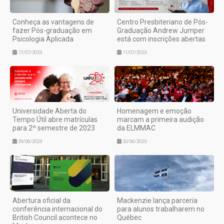
Conheça as vantagens de
Centro Presbiteriano de Pós-
fazer Pós-graduação em
Graduação Andrew Jumper
Psicologia Aplicada
está com inscrições abertas
17/07/2023
11/07/2023
Universidade Aberta do
Homenagem e emoção
Tempo Útil abre matrículas
marcam a primeira audição
para 2º semestre de 2023
da ELMMAC
29/06/2023
20/06/2023
Abertura oficial da
Mackenzie lança parceria
conferência internacional do
para alunos trabalharem no
British Council acontece no
Québec