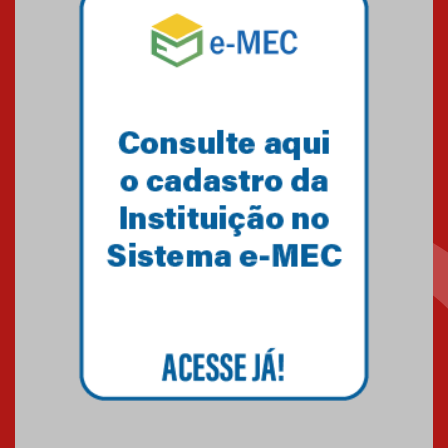
Mackenzie mobiliza campanha
solidária para apoiar famílias em
Minas Gerais
05.03.2026
Primeiro culto do ano ressalta o
agradecimento
27.02.2026
Mackenzie recepciona calouros
do primeiro semestre de 2026
06.02.2026