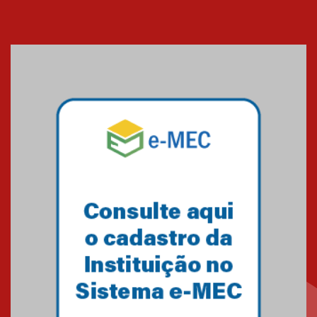
Cerimônia do Jaleco marca
entrada de novos alunos de
Medicina em Alphaville
09.03.2026
Mackenzie mobiliza campanha
solidária para apoiar famílias em
Minas Gerais
05.03.2026
Primeiro culto do ano ressalta o
agradecimento
27.02.2026
Mackenzie recepciona calouros