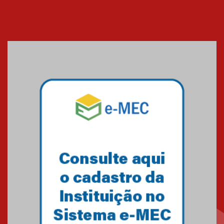
Cerimônia do Jaleco marca
entrada de novos alunos de
Medicina em Alphaville
09.03.2026
Mackenzie mobiliza campanha
solidária para apoiar famílias em
Minas Gerais
05.03.2026
Primeiro culto do ano ressalta o
agradecimento
27.02.2026