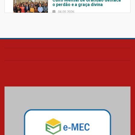
Culto Mensal de Gratidão destaca
o perdão e a graça divina
04.05.2026
Confira como foi o culto mensal
de março
26.03.2026
Cerimônia do Jaleco marca
entrada de novos alunos de
Medicina em Alphaville
09.03.2026
Mackenzie mobiliza campanha
solidária para apoiar famílias em
Minas Gerais