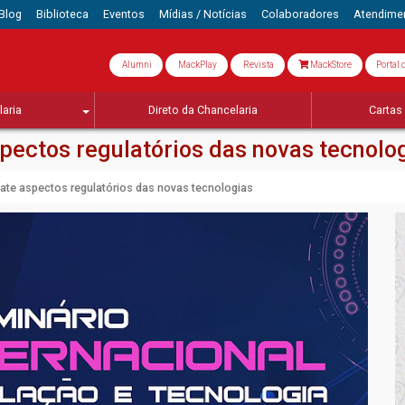
Blog
Biblioteca
Eventos
Mídias / Notícias
Colaboradores
Atendime
Alumni
MackPlay
Revista
MackStore
Portal 
aria
Direto da Chancelaria
Cartas 
spectos regulatórios das novas tecnolo
bate aspectos regulatórios das novas tecnologias