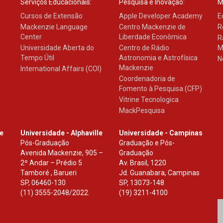
Serviços Educacionais:
Pesquisa e Inovação:
M
Cursos de Extensão
Apple Developer Academy
E
Mackenzie Language
Centro Mackenzie de
R
Center
Liberdade Econômica
R
Universidade Aberta do
Centro de Rádio
M
Tempo Útil
Astronomia e Astrofísica
N
Mackenzie
International Affairs (COI)
Coordenadoria de
Fomento à Pesquisa (CFP)
Vitrine Tecnologica
MackPesquisa
le
Universidade - Alphaville
Universidade - Campinas
Pós-Graduação
Graduação e Pós-
Avenida Mackenzie, 905 –
Graduação
2º Andar – Prédio 5
Av. Brasil, 1220
Tamboré , Barueri
Jd. Guanabara, Campinas
SP
,
06460-130
SP
,
13073-148
(11) 3555-2048/2022.
(19) 3211-4100