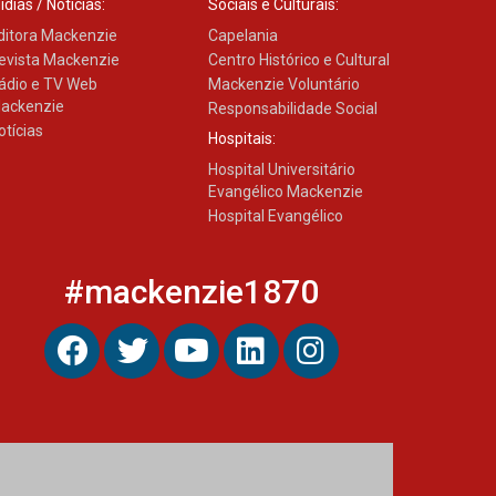
ídias / Notícias:
Sociais e Culturais:
ditora Mackenzie
Capelania
evista Mackenzie
Centro Histórico e Cultural
ádio e TV Web
Mackenzie Voluntário
ackenzie
Responsabilidade Social
otícias
Hospitais:
Hospital Universitário
Evangélico Mackenzie
Hospital Evangélico
#mackenzie1870