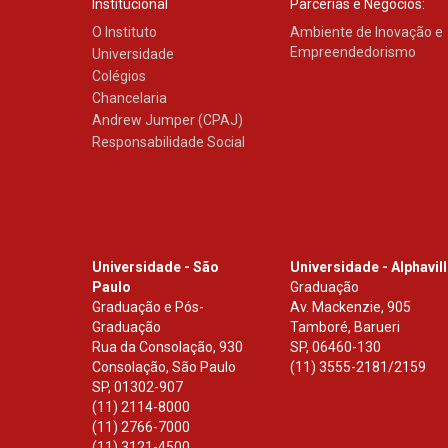
Institucional
Parcerias e Negócios:
O Instituto
Ambiente de Inovação e
Empreendedorismo
Universidade
Colégios
Chancelaria
Andrew Jumper (CPAJ)
Responsabilidade Social
Universidade - São
Universidade - Alphavil
Paulo
Graduação
Graduação e Pós-
Av. Mackenzie, 905
Graduação
Tamboré, Barueri
Rua da Consolação, 930
SP
,
06460-130
Consolação, São Paulo
(11) 3555-2181/2159
SP
,
01302-907
(11) 2114-8000
(11) 2766-7000
(11) 3121-4500