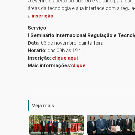
O evento é aberto ao público e voltado para estu
áreas da tecnologia e sua interface com a regulaç
a
inscrição
.
Serviço
I Seminário Internacional Regulação e Tecnol
Data
: 03 de novembro, quinta-feira
Horário:
das 09h às 19h
Inscrição:
clique aqui
Mais informações:
clique
Veja mais