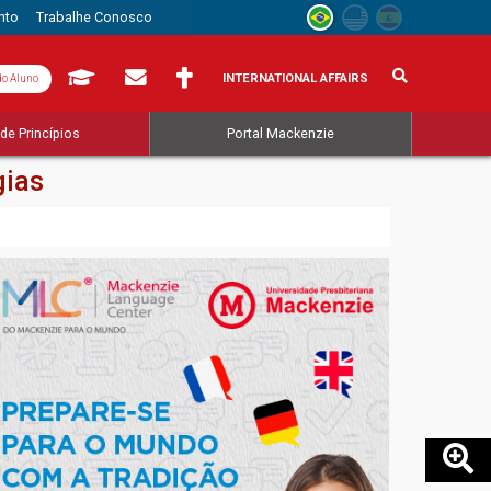
nto
Trabalhe Conosco
INTERNATIONAL AFFAIRS
do Aluno
de Princípios
Portal Mackenzie
gias