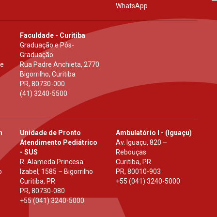
WhatsApp
Faculdade - Curitiba
Graduação e Pós-
Graduação
 e
Rua Padre Anchieta, 2770
Bigorrilho, Curitiba
PR
,
80730-000
(41) 3240-5500
h
Unidade de Pronto
Ambulatório I - (Iguaçu)
Atendimento Pediátrico
Av. Iguaçu, 820 –
- SUS
Rebouças
R. Alameda Princesa
Curitiba, PR
o
Izabel, 1585 – Bigorrilho
PR
,
80010-903
Curitiba, PR
+55 (041) 3240-5000
PR
,
80730-080
+55 (041) 3240-5000