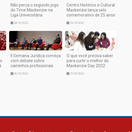
Não perca o segundo jogo
Centro Histórico e Cultural
do Time Mackenzie na
Mackenzie lança selo
Liga Universitária
comemorativo de 25 anos
28/10/2022
25/10/2022
II Semana Jurídica começa
O que você precisa saber
io
com debate sobre
para curtir o melhor do
á
caminhos profissionais
Mackenzie Day 2022
06/10/2022
27/09/2022