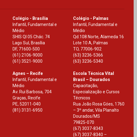
Colégio - Brasília
Colégio - Palmas
Infantil, Fundamental e
Infantil, Fundamental e
Médio
Médio
SHIS Ql 05 Chác. 74
Qd.108 Norte, Alameda 16
Lago Sul, Brasília
Lote 10 A, Palmas
DF
,
71600-500
TO
,
77006-902
(61) 2106-9000
(63) 3236-5366
(61) 3521-9000
(63) 3236-5340
Agnes – Recife
Escola Técnica Vital
Infantil, Fundamental e
Brasil – Dourados
Médio
Capacitação,
Av. Rui Barbosa, 704
Especialização e Cursos
Graças, Recife
Técnicos
PE
,
52011-040
Rua João Rosa Góes, 1760
(81) 3131-6950
– 3º andar, Vila Planalto
Dourados
/
MS
79825-070
(67) 3037-8343
(67) 3037-8340 –