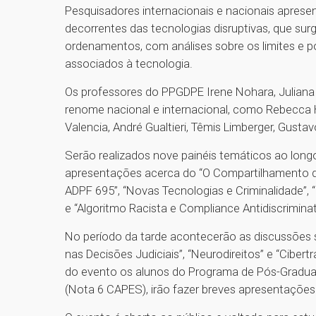
Pesquisadores internacionais e nacionais apres
decorrentes das tecnologias disruptivas, que su
ordenamentos, com análises sobre os limites e po
associados à tecnologia.
Os professores do PPGDPE Irene Nohara, Juliana 
renome nacional e internacional, como Rebecca 
Valencia, André Gualtieri, Têmis Limberger, Gusta
Serão realizados nove painéis temáticos ao lon
apresentações acerca do “O Compartilhamento de
ADPF 695”, “Novas Tecnologias e Criminalidade”, “
e “Algoritmo Racista e Compliance Antidiscriminat
No período da tarde acontecerão as discussões sob
nas Decisões Judiciais”, “Neurodireitos” e “Cibert
do evento os alunos do Programa de Pós-Gradua
(Nota 6 CAPES), irão fazer breves apresentações