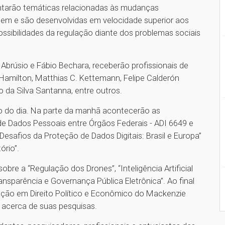
entarão temáticas relacionadas às mudanças
rgem e são desenvolvidas em velocidade superior aos
ssibilidades da regulação diante dos problemas sociais
Abrúsio e Fábio Bechara, receberão profissionais de
Hamilton, Matthias C. Kettemann, Felipe Calderón
vo da Silva Santanna, entre outros.
go do dia. Na parte da manhã acontecerão as
 Dados Pessoais entre Órgãos Federais - ADI 6649 e
Desafios da Proteção de Dados Digitais: Brasil e Europa”
ório”.
re a “Regulação dos Drones”, “Inteligência Artificial
ransparência e Governança Pública Eletrônica”. Ao final
ção em Direito Político e Econômico do Mackenzie
 acerca de suas pesquisas.