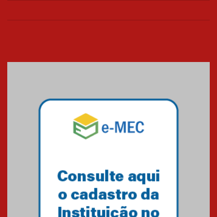
26.03.2026
Cerimônia do Jaleco marca
entrada de novos alunos de
Medicina em Alphaville
09.03.2026
Mackenzie mobiliza campanha
solidária para apoiar famílias em
Minas Gerais
05.03.2026
Primeiro culto do ano ressalta o
agradecimento
27.02.2026