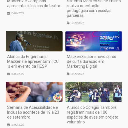
Mackenzie Campinas
Sistema Mackenzie de Ensino
apresenta clássicos do teatro
realiza orientação
pedagógica com escolas
16/09/2022
parceiras
15/09/2022
Alunos da Engenharia
Mackenzie abre novo curso
Mackenzie apresentam TCC
de curta duração em
´s em evento da FIESP
Marketing Digital
15/09/2022
13/09/2022
Semana de Acessibilidade e
Alunos do Colégio Tamboré
Inclusão acontece de 19 a 23
registram mais de 100
de setembro
espécies de aves em projeto
voluntário
13/09/2022