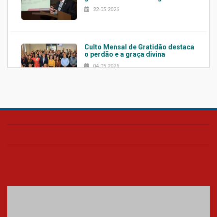
22.05.2026
Culto Mensal de Gratidão destaca
o perdão e a graça divina
04.05.2026
Confira como foi o culto mensal
de março
26.03.2026
Cerimônia do Jaleco marca
entrada de novos alunos de
Medicina em Alphaville
09.03.2026