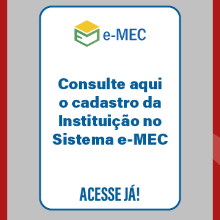
Mackenzie mobiliza campanha
solidária para apoiar famílias em
Minas Gerais
05.03.2026
Primeiro culto do ano ressalta o
agradecimento
27.02.2026
Mackenzie recepciona calouros
do primeiro semestre de 2026
06.02.2026