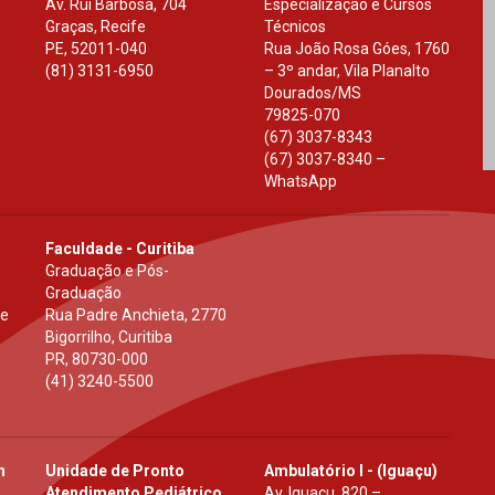
Av. Rui Barbosa, 704
Especialização e Cursos
Graças, Recife
Técnicos
PE
,
52011-040
Rua João Rosa Góes, 1760
(81) 3131-6950
– 3º andar, Vila Planalto
Dourados
/
MS
79825-070
(67) 3037-8343
(67) 3037-8340 –
WhatsApp
Faculdade - Curitiba
Graduação e Pós-
Graduação
 e
Rua Padre Anchieta, 2770
Bigorrilho, Curitiba
PR
,
80730-000
(41) 3240-5500
h
Unidade de Pronto
Ambulatório I - (Iguaçu)
Atendimento Pediátrico
Av. Iguaçu, 820 –