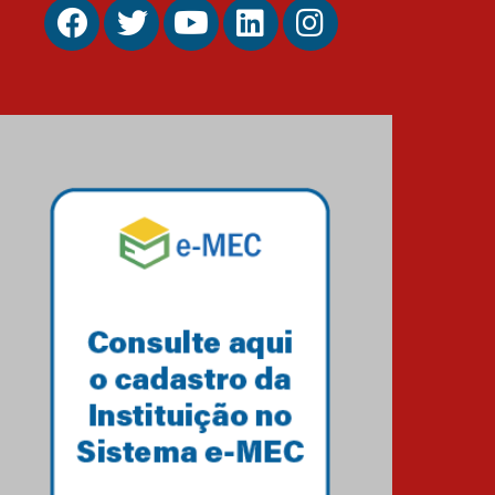
27.02.2026
Mackenzie recepciona
calouros do primeiro
semestre de 2026
06.02.2026