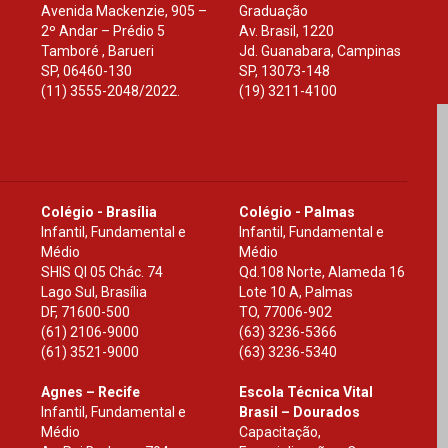
Avenida Mackenzie, 905 –
Graduação
2º Andar – Prédio 5
Av. Brasil, 1220
Tamboré , Barueri
Jd. Guanabara, Campinas
SP
,
06460-130
SP
,
13073-148
(11) 3555-2048/2022.
(19) 3211-4100
Colégio - Brasília
Colégio - Palmas
Infantil, Fundamental e
Infantil, Fundamental e
Médio
Médio
SHIS Ql 05 Chác. 74
Qd.108 Norte, Alameda 16
Lago Sul, Brasília
Lote 10 A, Palmas
DF
,
71600-500
TO
,
77006-902
(61) 2106-9000
(63) 3236-5366
(61) 3521-9000
(63) 3236-5340
Agnes – Recife
Escola Técnica Vital
Infantil, Fundamental e
Brasil – Dourados
Médio
Capacitação,