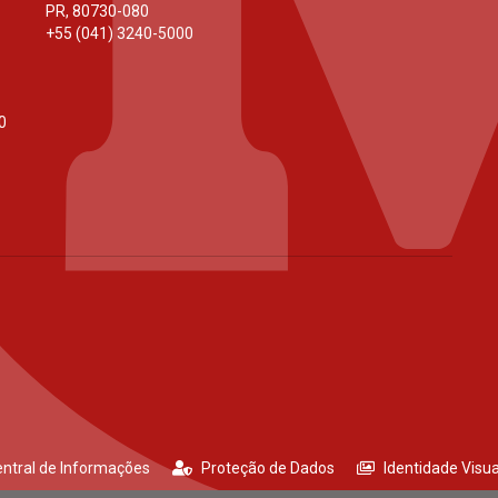
PR
,
80730-080
+55 (041) 3240-5000
0
ntral de Informações
Proteção de Dados
Identidade Visua