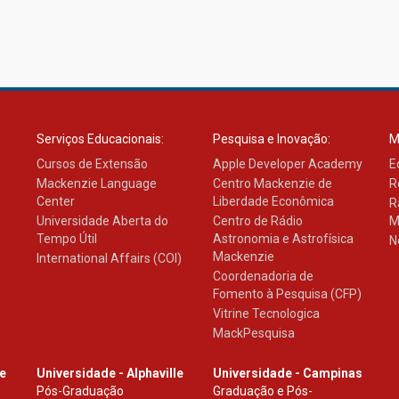
Serviços Educacionais:
Pesquisa e Inovação:
M
Cursos de Extensão
Apple Developer Academy
E
Mackenzie Language
Centro Mackenzie de
R
Center
Liberdade Econômica
R
Universidade Aberta do
Centro de Rádio
M
Tempo Útil
Astronomia e Astrofísica
N
Mackenzie
International Affairs (COI)
Coordenadoria de
Fomento à Pesquisa (CFP)
Vitrine Tecnologica
MackPesquisa
le
Universidade - Alphaville
Universidade - Campinas
Pós-Graduação
Graduação e Pós-