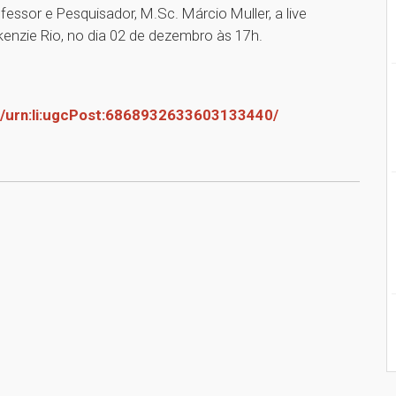
essor e Pesquisador, M.Sc. Márcio Muller, a live
kenzie Rio, no dia 02 de dezembro às 17h.
nt/urn:li:ugcPost:6868932633603133440/
1