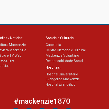
Confira como foi o culto
mensal de março
26.03.2026
ídias / Notícias:
Sociais e Culturais:
Cerimônia do Jaleco marca
entrada de novos alunos de
ditora Mackenzie
Capelania
Medicina em Alphaville
evista Mackenzie
Centro Histórico e Cultural
09.03.2026
ádio e TV Web
Mackenzie Voluntário
ackenzie
Responsabilidade Social
otícias
Hospitais:
Mackenzie mobiliza
campanha solidária para
Hospital Universitário
apoiar famílias em Minas
Evangélico Mackenzie
Gerais
Hospital Evangélico
05.03.2026
#mackenzie1870
Primeiro culto do ano
ressalta o agradecimento