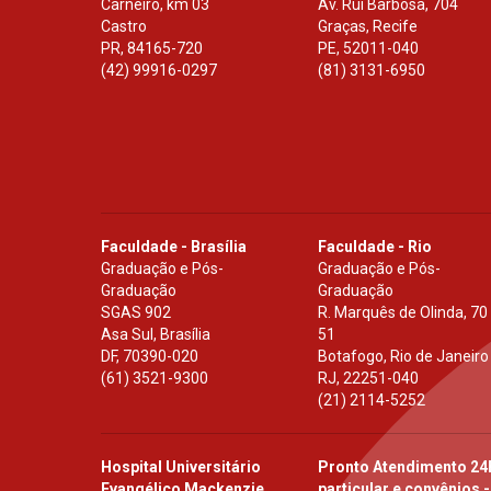
Carneiro, km 03
Av. Rui Barbosa, 704
Castro
Graças, Recife
PR
,
84165-720
PE
,
52011-040
(42) 99916-0297
(81) 3131-6950
Faculdade - Brasília
Faculdade - Rio
Graduação e Pós-
Graduação e Pós-
Graduação
Graduação
SGAS 902
R. Marquês de Olinda, 70
Asa Sul, Brasília
51
DF
,
70390-020
Botafogo, Rio de Janeiro
(61) 3521-9300
RJ
,
22251-040
(21) 2114-5252
Hospital Universitário
Pronto Atendimento 24
Evangélico Mackenzie
particular e convênios -