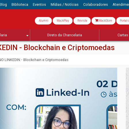
Blog
Biblioteca
Eventos
Mídias / Notícias
Colaboradores
Atendime
Alumni
MackPlay
Revista
MackStore
Portal 
aria
Direto da Chancelaria
Cartas 
EDIN - Blockchain e Criptomoedas
O LINKEDIN - Blockchain e Criptomoedas