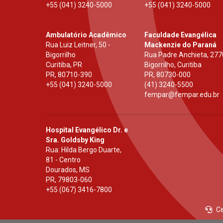
+55 (041) 3240-5000
+55 (041) 3240-5000
Ambulatório Acadêmico
Faculdade Evangélica
Rua Luiz Leitner, 50 -
Mackenzie do Paraná
Bigorrilho
Rua Padre Anchieta, 277
Curitiba, PR
Bigorrilho, Curitiba
PR
,
80710-390
PR
,
80730-000
+55 (041) 3240-5000
(41) 3240-5500
fempar@fempar.edu.br
Hospital Evangélico Dr. e
Sra. Goldsby King
Rua: Hilda Bergo Duarte,
81 - Centro
Dourados, MS
PR
,
79803-060
+55 (067) 3416-7800
Ce