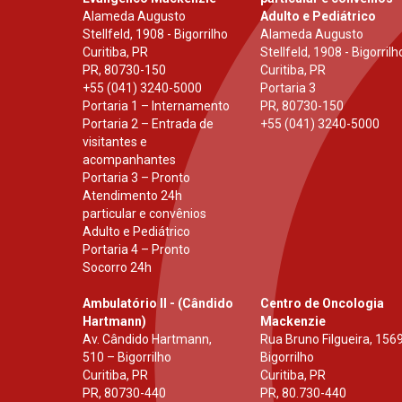
Alameda Augusto
Adulto e Pediátrico
Stellfeld, 1908 - Bigorrilho
Alameda Augusto
Curitiba, PR
Stellfeld, 1908 - Bigorrilh
PR
,
80730-150
Curitiba, PR
+55 (041) 3240-5000
Portaria 3
Portaria 1 – Internamento
PR
,
80730-150
Portaria 2 – Entrada de
+55 (041) 3240-5000
visitantes e
acompanhantes
Portaria 3 – Pronto
Atendimento 24h
particular e convênios
Adulto e Pediátrico
Portaria 4 – Pronto
Socorro 24h
Ambulatório II - (Cândido
Centro de Oncologia
Hartmann)
Mackenzie
Av. Cândido Hartmann,
Rua Bruno Filgueira, 1569
510 – Bigorrilho
Bigorrilho
Curitiba, PR
Curitiba, PR
PR
,
80730-440
PR
,
80.730-440