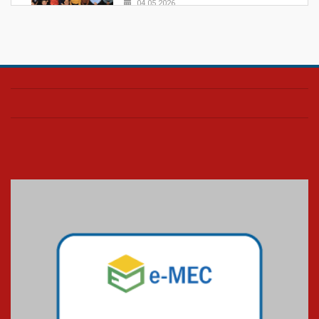
04.05.2026
Confira como foi o culto mensal
de março
26.03.2026
Cerimônia do Jaleco marca
entrada de novos alunos de
Medicina em Alphaville
09.03.2026
Mackenzie mobiliza campanha
solidária para apoiar famílias em
Minas Gerais
05.03.2026