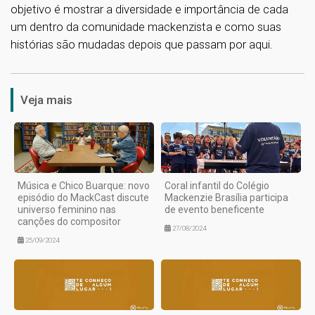
objetivo é mostrar a diversidade e importância de cada
um dentro da comunidade mackenzista e como suas
histórias são mudadas depois que passam por aqui.
1
Veja mais
Música e Chico Buarque: novo
Coral infantil do Colégio
episódio do MackCast discute
Mackenzie Brasília participa
universo feminino nas
de evento beneficente
canções do compositor
27/08/2024
25/09/2024