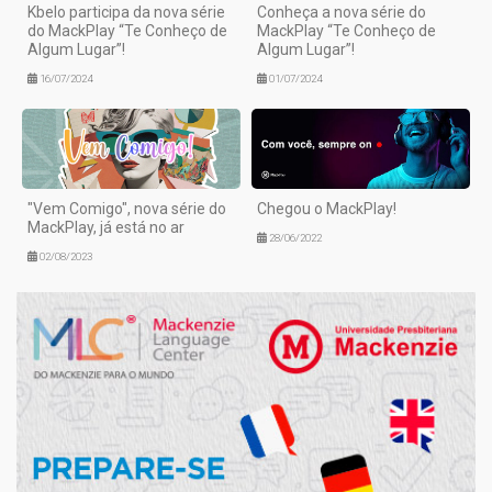
Kbelo participa da nova série
Conheça a nova série do
do MackPlay “Te Conheço de
MackPlay “Te Conheço de
Algum Lugar”!
Algum Lugar”!
16/07/2024
01/07/2024
"Vem Comigo", nova série do
Chegou o MackPlay!
MackPlay, já está no ar
28/06/2022
02/08/2023