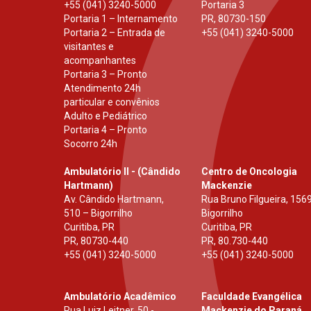
+55 (041) 3240-5000
Portaria 3
Portaria 1 – Internamento
PR
,
80730-150
Portaria 2 – Entrada de
+55 (041) 3240-5000
visitantes e
acompanhantes
Portaria 3 – Pronto
Atendimento 24h
particular e convênios
Adulto e Pediátrico
Portaria 4 – Pronto
Socorro 24h
Ambulatório II - (Cândido
Centro de Oncologia
Hartmann)
Mackenzie
Av. Cândido Hartmann,
Rua Bruno Filgueira, 1569
510 – Bigorrilho
Bigorrilho
Curitiba, PR
Curitiba, PR
PR
,
80730-440
PR
,
80.730-440
+55 (041) 3240-5000
+55 (041) 3240-5000
Ambulatório Acadêmico
Faculdade Evangélica
Rua Luiz Leitner, 50 -
Mackenzie do Paraná