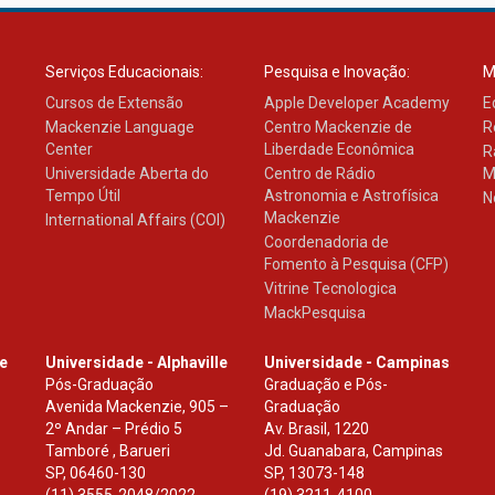
Serviços Educacionais:
Pesquisa e Inovação:
M
Cursos de Extensão
Apple Developer Academy
E
Mackenzie Language
Centro Mackenzie de
R
Center
Liberdade Econômica
R
Universidade Aberta do
Centro de Rádio
M
Tempo Útil
Astronomia e Astrofísica
N
Mackenzie
International Affairs (COI)
Coordenadoria de
Fomento à Pesquisa (CFP)
Vitrine Tecnologica
MackPesquisa
le
Universidade - Alphaville
Universidade - Campinas
Pós-Graduação
Graduação e Pós-
Avenida Mackenzie, 905 –
Graduação
2º Andar – Prédio 5
Av. Brasil, 1220
Tamboré , Barueri
Jd. Guanabara, Campinas
SP
,
06460-130
SP
,
13073-148