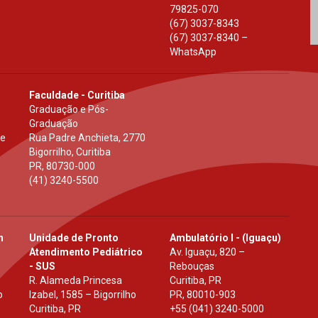
79825-070
(67) 3037-8343
(67) 3037-8340 –
WhatsApp
Faculdade - Curitiba
Graduação e Pós-
Graduação
 e
Rua Padre Anchieta, 2770
Bigorrilho, Curitiba
PR
,
80730-000
(41) 3240-5500
h
Unidade de Pronto
Ambulatório I - (Iguaçu)
Atendimento Pediátrico
Av. Iguaçu, 820 –
- SUS
Rebouças
R. Alameda Princesa
Curitiba, PR
o
Izabel, 1585 – Bigorrilho
PR
,
80010-903
Curitiba, PR
+55 (041) 3240-5000