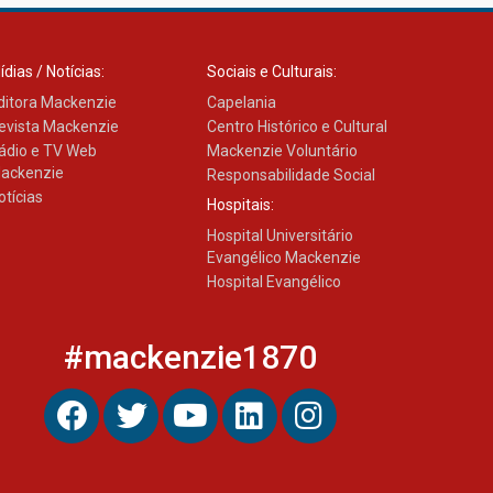
27.02.2026
ídias / Notícias:
Sociais e Culturais:
Mackenzie recepciona
ditora Mackenzie
Capelania
calouros do primeiro
evista Mackenzie
Centro Histórico e Cultural
semestre de 2026
ádio e TV Web
Mackenzie Voluntário
06.02.2026
ackenzie
Responsabilidade Social
otícias
Hospitais:
Hospital Universitário
Evangélico Mackenzie
Hospital Evangélico
#mackenzie1870