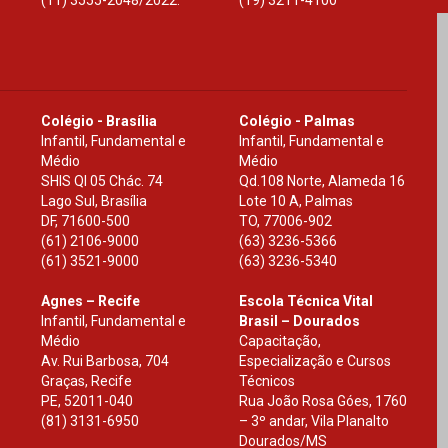
(11) 3555-2048/2022.
(19) 3211-4100
Colégio - Brasília
Colégio - Palmas
Infantil, Fundamental e
Infantil, Fundamental e
Médio
Médio
SHIS Ql 05 Chác. 74
Qd.108 Norte, Alameda 16
Lago Sul, Brasília
Lote 10 A, Palmas
DF
,
71600-500
TO
,
77006-902
(61) 2106-9000
(63) 3236-5366
(61) 3521-9000
(63) 3236-5340
Agnes – Recife
Escola Técnica Vital
Infantil, Fundamental e
Brasil – Dourados
Médio
Capacitação,
Av. Rui Barbosa, 704
Especialização e Cursos
Graças, Recife
Técnicos
PE
,
52011-040
Rua João Rosa Góes, 1760
(81) 3131-6950
– 3º andar, Vila Planalto
Dourados
/
MS