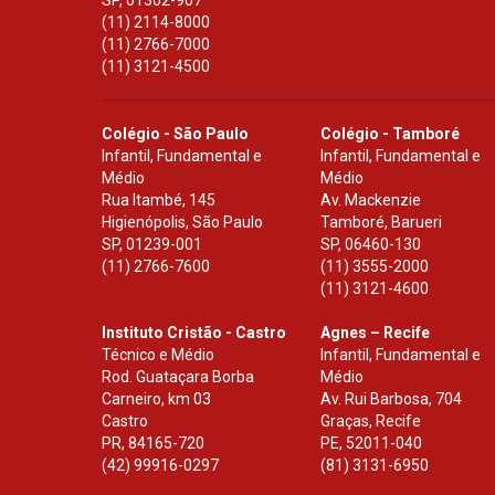
SP
,
01302-907
(11) 2114-8000
(11) 2766-7000
(11) 3121-4500
Colégio - São Paulo
Colégio - Tamboré
Infantil, Fundamental e
Infantil, Fundamental e
Médio
Médio
Rua Itambé, 145
Av. Mackenzie
Higienópolis, São Paulo
Tamboré, Barueri
SP
,
01239-001
SP
,
06460-130
(11) 2766-7600
(11) 3555-2000
(11) 3121-4600
Instituto Cristão - Castro
Agnes – Recife
Técnico e Médio
Infantil, Fundamental e
Rod. Guataçara Borba
Médio
Carneiro, km 03
Av. Rui Barbosa, 704
Castro
Graças, Recife
PR
,
84165-720
PE
,
52011-040
(42) 99916-0297
(81) 3131-6950