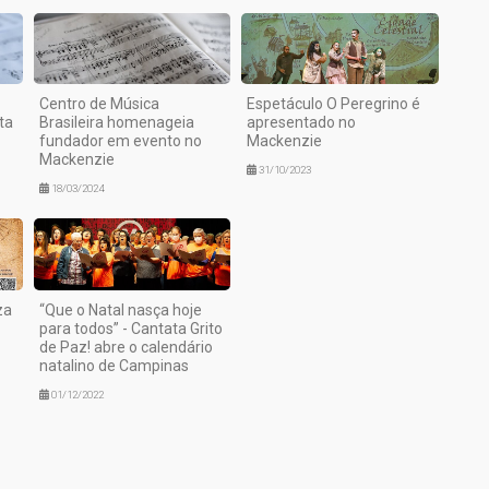
Centro de Música
Espetáculo O Peregrino é
ta
Brasileira homenageia
apresentado no
fundador em evento no
Mackenzie
Mackenzie
31/10/2023
18/03/2024
za
“Que o Natal nasça hoje
para todos” - Cantata Grito
de Paz! abre o calendário
natalino de Campinas
01/12/2022