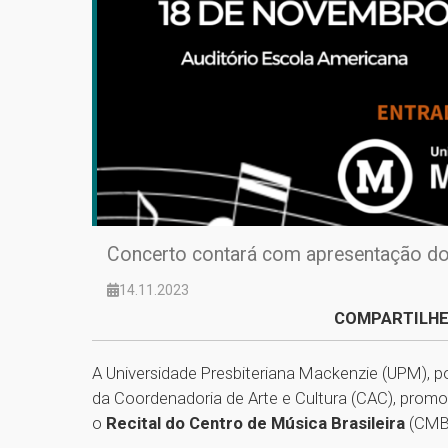
Concerto contará com apresentação d
14.11.2023
COMPARTILHE
A Universidade Presbiteriana Mackenzie (UPM), po
da Coordenadoria de Arte e Cultura (CAC), prom
o
Recital do Centro de Música Brasileira
(CMB)