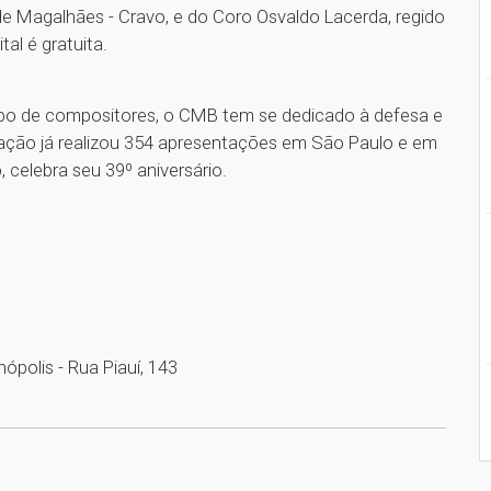
e Magalhães - Cravo, e do Coro Osvaldo Lacerda, regido
al é gratuita.
po de compositores, o CMB tem se dedicado à defesa e
zação já realizou 354 apresentações em São Paulo e em
, celebra seu 39º aniversário.
nópolis - Rua Piauí, 143
1