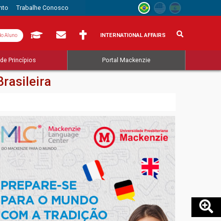
nto
Trabalhe Conosco
INTERNATIONAL AFFAIRS
do Aluno
de Princípios
Portal Mackenzie
rasileira