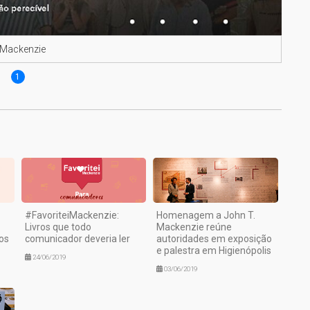
o Mackenzie
1
#FavoriteiMackenzie:
Homenagem a John T.
Livros que todo
Mackenzie reúne
tos
comunicador deveria ler
autoridades em exposição
e palestra em Higienópolis
24/06/2019
03/06/2019