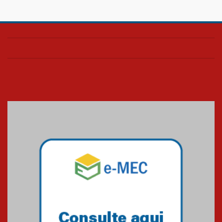
Confira como foi o culto mensal
de março
26.03.2026
Cerimônia do Jaleco marca
entrada de novos alunos de
Medicina em Alphaville
09.03.2026
Mackenzie mobiliza campanha
solidária para apoiar famílias em
Minas Gerais
05.03.2026
Primeiro culto do ano ressalta o