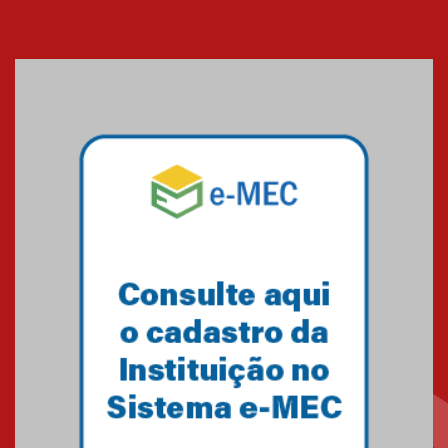
Cerimônia do Jaleco marca
entrada de novos alunos de
Medicina em Alphaville
09.03.2026
Mackenzie mobiliza campanha
solidária para apoiar famílias em
Minas Gerais
05.03.2026
Primeiro culto do ano ressalta o
agradecimento
27.02.2026
Mackenzie recepciona calouros
do primeiro semestre de 2026